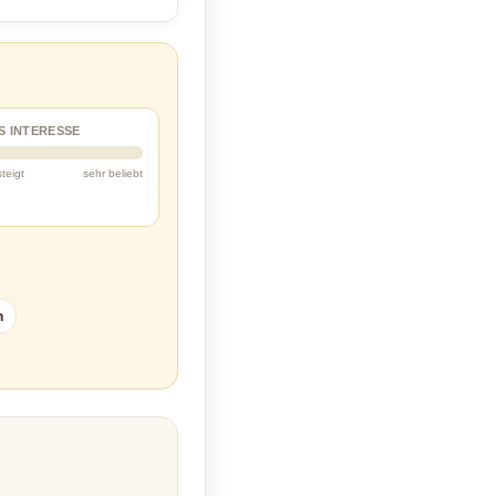
S INTERESSE
steigt
sehr beliebt
n