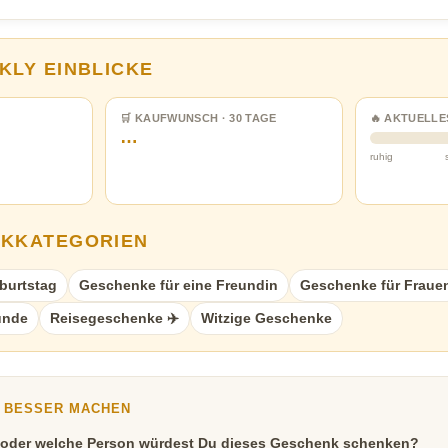
KLY EINBLICKE
🛒 KAUFWUNSCH · 30 TAGE
🔥 AKTUELLE
…
ruhig
NKKATEGORIEN
burtstag
Geschenke für eine Freundin
Geschenke für Fraue
unde
Reisegeschenke ✈️
Witzige Geschenke
Y BESSER MACHEN
 oder welche Person würdest Du dieses Geschenk schenken?