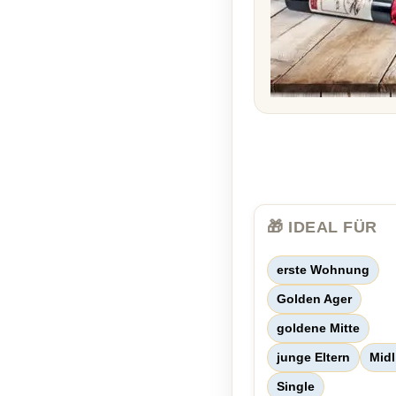
🎁 IDEAL FÜR
erste Wohnung
Golden Ager
goldene Mitte
junge Eltern
Midl
Single