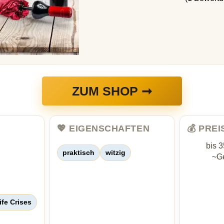
ZUM SHOP ➞
💖 EIGENSCHAFTEN
💰 PRE
bis 
praktisch
witzig
~Ge
ife Crises