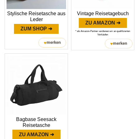
Stylische Reisetasche aus
Vintage Reisetagebuch
Leder
ZU AMAZON ➜
ZUM SHOP ➜
* als Amazon-Partner verdienen wir an qualifizierten
Verkäufen
♥
merken
♥
merken
Bagbase Seesack
Reisetasche
ZU AMAZON ➜