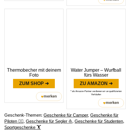
Thermobecher mit deinem
Water Jumper – Wurfball
Foto
fürs Wasser
ZUM SHOP ➜
ZU AMAZON ➜
* als Amazon-Partner verdienen wir an qualifizierten
Verkäufen
♥
merken
♥
merken
Geschenk-Themen:
Geschenke für Camper
,
Geschenke für
Piloten 👨‍✈️
,
Geschenke für Segler ⛵
,
Geschenke für Studenten
,
Sportgeschenke ‭🏋