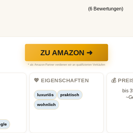
(6 Bewertungen)
ZU AMAZON ➜
* als Amazon-Partner verdienen wir an qualifizierten Verkäufen
💖 EIGENSCHAFTEN
💰 PRE
bis 
luxuriös
praktisch
~Ge
wohnlich
ngle