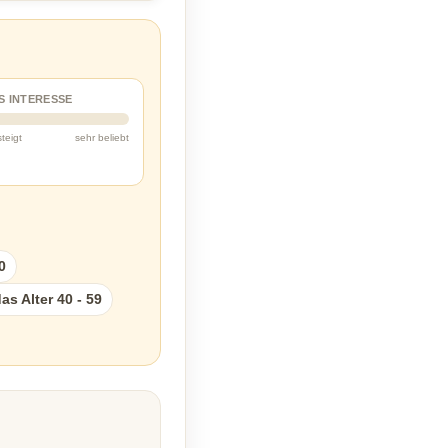
S INTERESSE
steigt
sehr beliebt
0
s Alter 40 - 59