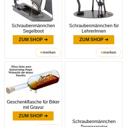
Schraubenmännchen
Schraubenmännchen für
Segelboot
LehrerInnen
ZUM SHOP ➜
ZUM SHOP ➜
♥
♥
merken
merken
Geschenkflasche für Biker
mit Gravur
ZUM SHOP ➜
Schraubenmännchen
Tennisspieler