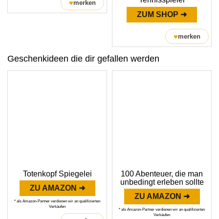
♥
merken
ZUM SHOP ➜
♥
merken
Geschenkideen die dir gefallen werden
Totenkopf Spiegelei
100 Abenteuer, die man
unbedingt erleben sollte
ZU AMAZON ➜
ZU AMAZON ➜
* als Amazon-Partner verdienen wir an qualifizierten
Verkäufen
* als Amazon-Partner verdienen wir an qualifizierten
Verkäufen