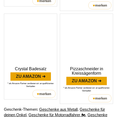
♥
merken
♥
merken
Crystal Badesalz
Pizzaschneider in
Kreissägenform
ZU AMAZON ➜
ZU AMAZON ➜
* als Amazon-Partner verdienen wir an qualifizierten
Verkäufen
* als Amazon-Partner verdienen wir an qualifizierten
Verkäufen
♥
merken
♥
merken
Geschenk-Themen:
Geschenke aus Metall
,
Geschenke für
deinen Onkel
,
Geschenke für Motorradfahrer 🏍️
,
Geschenke