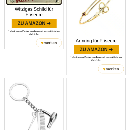
Witziges Schild für
Friseure
ZU AMAZON ➜
* als Amazon-Partner verdienen wir an qualifizierten
Verkäufen
Armring für Friseure
♥
merken
ZU AMAZON ➜
* als Amazon-Partner verdienen wir an qualifizierten
Verkäufen
♥
merken