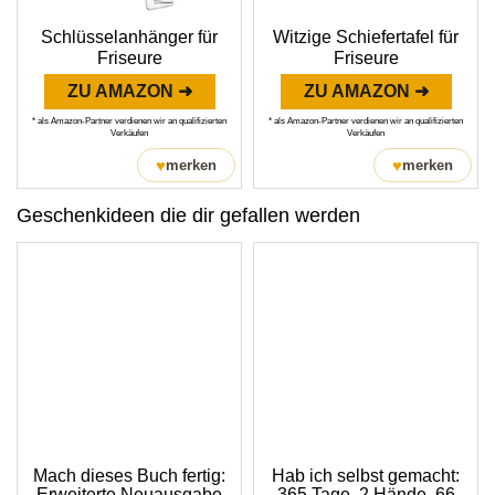
Schlüsselanhänger für
Witzige Schiefertafel für
Friseure
Friseure
ZU AMAZON ➜
ZU AMAZON ➜
* als Amazon-Partner verdienen wir an qualifizierten
* als Amazon-Partner verdienen wir an qualifizierten
Verkäufen
Verkäufen
♥
♥
merken
merken
Geschenkideen die dir gefallen werden
Mach dieses Buch fertig:
Hab ich selbst gemacht:
Erweiterte Neuausgabe
365 Tage, 2 Hände, 66