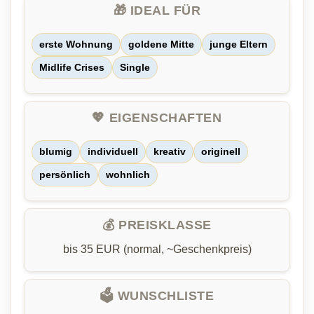
🎁 IDEAL FÜR
erste Wohnung
goldene Mitte
junge Eltern
Midlife Crises
Single
💖 EIGENSCHAFTEN
blumig
individuell
kreativ
originell
persönlich
wohnlich
💰 PREISKLASSE
bis 35 EUR (normal, ~Geschenkpreis)
🗳️ WUNSCHLISTE