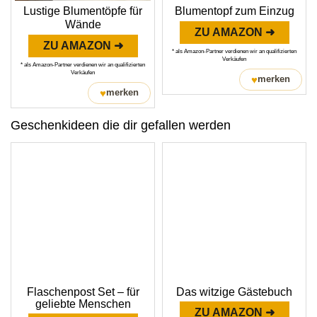
Lustige Blumentöpfe für
Blumentopf zum Einzug
Wände
ZU AMAZON ➜
ZU AMAZON ➜
* als Amazon-Partner verdienen wir an qualifizierten
Verkäufen
* als Amazon-Partner verdienen wir an qualifizierten
Verkäufen
♥
merken
♥
merken
Geschenkideen die dir gefallen werden
Flaschenpost Set – für
Das witzige Gästebuch
geliebte Menschen
ZU AMAZON ➜