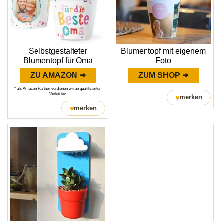
Selbstgestalteter
Blumentopf mit eigenem
Blumentopf für Oma
Foto
ZU AMAZON ➜
ZUM SHOP ➜
* als Amazon-Partner verdienen wir an qualifizierten
Verkäufen
♥
merken
♥
merken