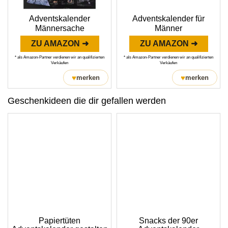
Adventskalender
Adventskalender für
Männersache
Männer
ZU AMAZON ➜
ZU AMAZON ➜
* als Amazon-Partner verdienen wir an qualifizierten
* als Amazon-Partner verdienen wir an qualifizierten
Verkäufen
Verkäufen
♥
♥
merken
merken
Geschenkideen die dir gefallen werden
Papiertüten
Snacks der 90er