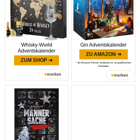
Whisky-World
Gin Adventskalender
Adventskalender
ZU AMAZON ➜
ZUM SHOP ➜
* als Amazon-Partner verdienen wir an qualifizierten
Verkäufen
♥
merken
♥
merken