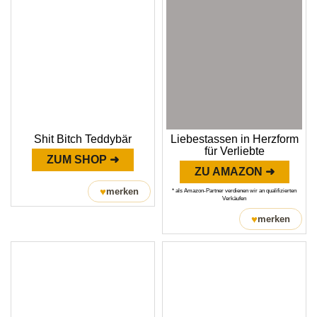
Shit Bitch Teddybär
Liebestassen in Herzform
für Verliebte
ZUM SHOP ➜
ZU AMAZON ➜
♥
merken
* als Amazon-Partner verdienen wir an qualifizierten
Verkäufen
♥
merken