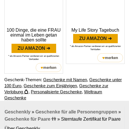
100 Dinge, die eine FRAU
My Life Story Tagebuch
einmal im Leben getan
ZU AMAZON ➜
haben sollte
* als Amazon-Partner verdienen wir an qualifizierten
ZU AMAZON ➜
Verkäufen
* als Amazon-Partner verdienen wir an qualifizierten
♥
merken
Verkäufen
♥
merken
Geschenk-Themen:
Geschenke mit Namen
,
Geschenke unter
100 Euro
,
Geschenke zum Einjährigen
,
Geschenke zur
Verlobung 💍
,
Personalisierte Geschenke
,
Weltraum
Geschenke
Geschenkly
»
Geschenke für alle Personengruppen
»
Geschenke für Paare 👫
»
Sterntaufe Zertifikat für Paare
Über Geschenkly