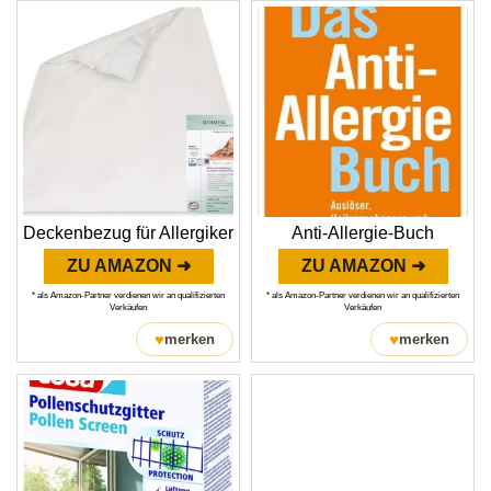
Deckenbezug für Allergiker
Anti-Allergie-Buch
ZU AMAZON ➜
ZU AMAZON ➜
* als Amazon-Partner verdienen wir an qualifizierten
* als Amazon-Partner verdienen wir an qualifizierten
Verkäufen
Verkäufen
♥
♥
merken
merken