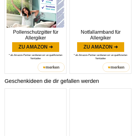
Pollenschutzgitter für
Notfallarmband für
Allergiker
Allergiker
ZU AMAZON ➜
ZU AMAZON ➜
* als Amazon-Partner verdienen wir an qualifizierten
* als Amazon-Partner verdienen wir an qualifizierten
Verkäufen
Verkäufen
♥
♥
merken
merken
Geschenkideen die dir gefallen werden