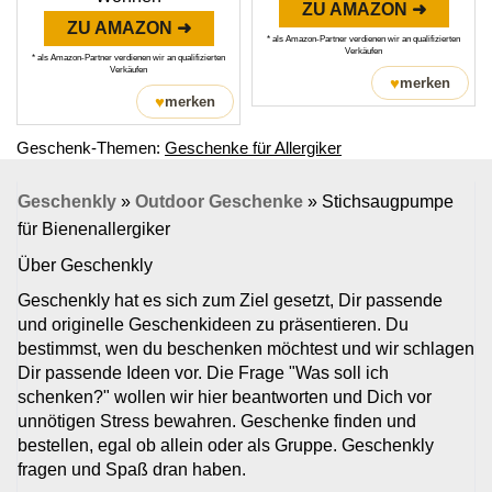
ZU AMAZON ➜
ZU AMAZON ➜
* als Amazon-Partner verdienen wir an qualifizierten
Verkäufen
* als Amazon-Partner verdienen wir an qualifizierten
Verkäufen
♥
merken
♥
merken
Geschenk-Themen:
Geschenke für Allergiker
Geschenkly
»
Outdoor Geschenke
»
Stichsaugpumpe
für Bienenallergiker
Über Geschenkly
Geschenkly hat es sich zum Ziel gesetzt, Dir passende
und originelle Geschenkideen zu präsentieren. Du
bestimmst, wen du beschenken möchtest und wir schlagen
Dir passende Ideen vor. Die Frage "Was soll ich
schenken?" wollen wir hier beantworten und Dich vor
unnötigen Stress bewahren. Geschenke finden und
bestellen, egal ob allein oder als Gruppe. Geschenkly
fragen und Spaß dran haben.