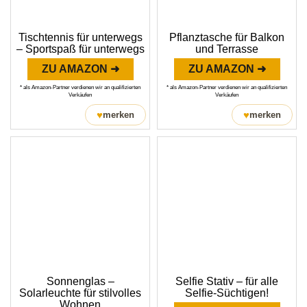
Tischtennis für unterwegs
Pflanztasche für Balkon
– Sportspaß für unterwegs
und Terrasse
ZU AMAZON ➜
ZU AMAZON ➜
* als Amazon-Partner verdienen wir an qualifizierten
* als Amazon-Partner verdienen wir an qualifizierten
Verkäufen
Verkäufen
♥
♥
merken
merken
Sonnenglas –
Selfie Stativ – für alle
Solarleuchte für stilvolles
Selfie-Süchtigen!
Wohnen