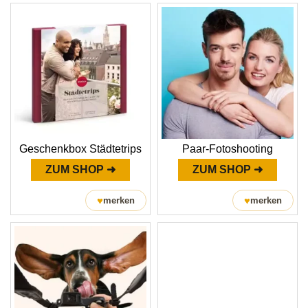
Geschenkbox Städtetrips
Paar-Fotoshooting
ZUM SHOP ➜
ZUM SHOP ➜
♥
♥
merken
merken