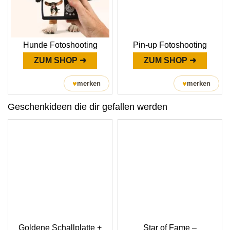
Hunde Fotoshooting
Pin-up Fotoshooting
ZUM SHOP ➜
ZUM SHOP ➜
♥
♥
merken
merken
Geschenkideen die dir gefallen werden
Goldene Schallplatte +
Star of Fame –