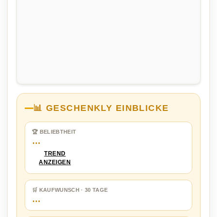
📊 GESCHENKLY EINBLICKE
🏆 BELIEBTHEIT
…
TREND
ANZEIGEN
🛒 KAUFWUNSCH · 30 TAGE
…