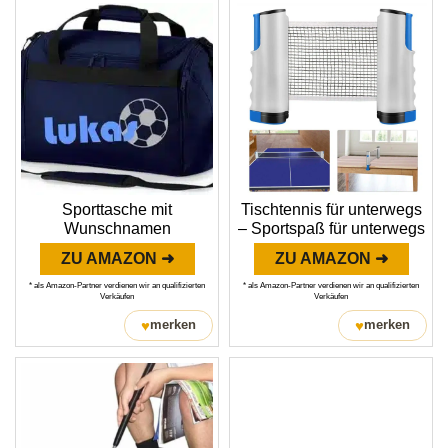
Sporttasche mit
Tischtennis für unterwegs
Wunschnamen
– Sportspaß für unterwegs
ZU AMAZON ➜
ZU AMAZON ➜
* als Amazon-Partner verdienen wir an qualifizierten
* als Amazon-Partner verdienen wir an qualifizierten
Verkäufen
Verkäufen
♥
♥
merken
merken