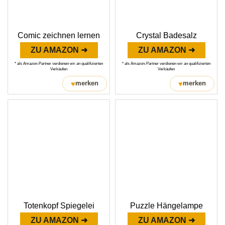
Comic zeichnen lernen
Crystal Badesalz
ZU AMAZON ➜
ZU AMAZON ➜
* als Amazon-Partner verdienen wir an qualifizierten
* als Amazon-Partner verdienen wir an qualifizierten
Verkäufen
Verkäufen
♥
♥
merken
merken
Totenkopf Spiegelei
Puzzle Hängelampe
ZU AMAZON ➜
ZU AMAZON ➜