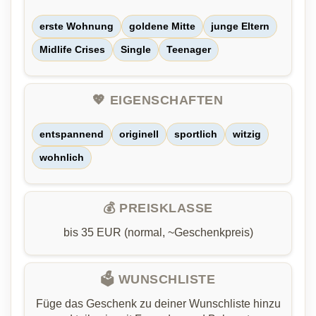
erste Wohnung
goldene Mitte
junge Eltern
Midlife Crises
Single
Teenager
💖 EIGENSCHAFTEN
entspannend
originell
sportlich
witzig
wohnlich
💰 PREISKLASSE
bis 35 EUR (normal, ~Geschenkpreis)
🗳️ WUNSCHLISTE
Füge das Geschenk zu deiner Wunschliste hinzu