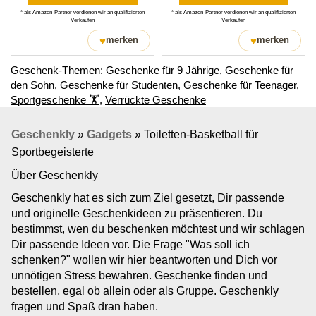
* als Amazon-Partner verdienen wir an qualifizierten
* als Amazon-Partner verdienen wir an qualifizierten
Verkäufen
Verkäufen
♥
♥
merken
merken
Geschenk-Themen:
Geschenke für 9 Jährige
,
Geschenke für
den Sohn
,
Geschenke für Studenten
,
Geschenke für Teenager
,
Sportgeschenke ‭🏋
,
Verrückte Geschenke
Geschenkly
»
Gadgets
»
Toiletten-Basketball für
Sportbegeisterte
Über Geschenkly
Geschenkly hat es sich zum Ziel gesetzt, Dir passende
und originelle Geschenkideen zu präsentieren. Du
bestimmst, wen du beschenken möchtest und wir schlagen
Dir passende Ideen vor. Die Frage "Was soll ich
schenken?" wollen wir hier beantworten und Dich vor
unnötigen Stress bewahren. Geschenke finden und
bestellen, egal ob allein oder als Gruppe. Geschenkly
fragen und Spaß dran haben.