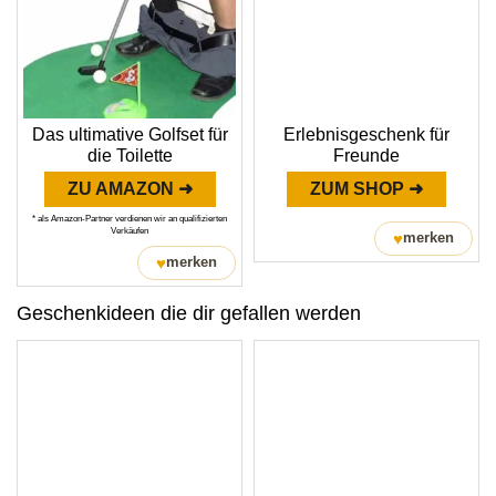
Das ultimative Golfset für
Erlebnisgeschenk für
die Toilette
Freunde
ZU AMAZON ➜
ZUM SHOP ➜
* als Amazon-Partner verdienen wir an qualifizierten
Verkäufen
♥
merken
♥
merken
Geschenkideen die dir gefallen werden