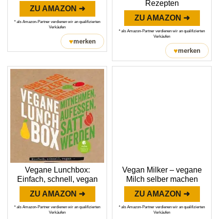
Rezepten
ZU AMAZON ➜
ZU AMAZON ➜
* als Amazon-Partner verdienen wir an qualifizierten
Verkäufen
* als Amazon-Partner verdienen wir an qualifizierten
Verkäufen
♥
merken
♥
merken
Vegane Lunchbox:
Vegan Milker – vegane
Einfach, schnell, vegan
Milch selber machen
ZU AMAZON ➜
ZU AMAZON ➜
* als Amazon-Partner verdienen wir an qualifizierten
* als Amazon-Partner verdienen wir an qualifizierten
Verkäufen
Verkäufen