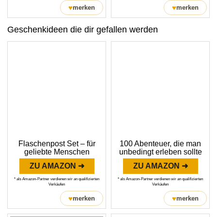
♥
♥
merken
merken
Geschenkideen die dir gefallen werden
Flaschenpost Set – für
100 Abenteuer, die man
geliebte Menschen
unbedingt erleben sollte
ZU AMAZON ➜
ZU AMAZON ➜
* als Amazon-Partner verdienen wir an qualifizierten
* als Amazon-Partner verdienen wir an qualifizierten
Verkäufen
Verkäufen
♥
♥
merken
merken