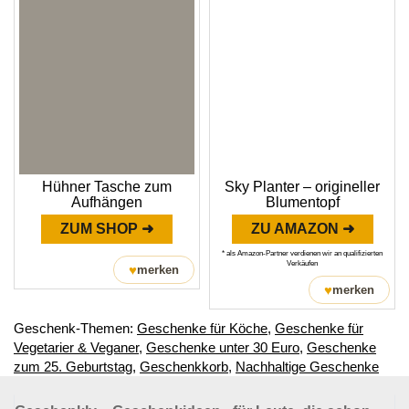
Hühner Tasche zum
Sky Planter – origineller
Aufhängen
Blumentopf
ZUM SHOP ➜
ZU AMAZON ➜
* als Amazon-Partner verdienen wir an qualifizierten
Verkäufen
♥
merken
♥
merken
Geschenk-Themen:
Geschenke für Köche
,
Geschenke für
Vegetarier & Veganer
,
Geschenke unter 30 Euro
,
Geschenke
zum 25. Geburtstag
,
Geschenkkorb
,
Nachhaltige Geschenke