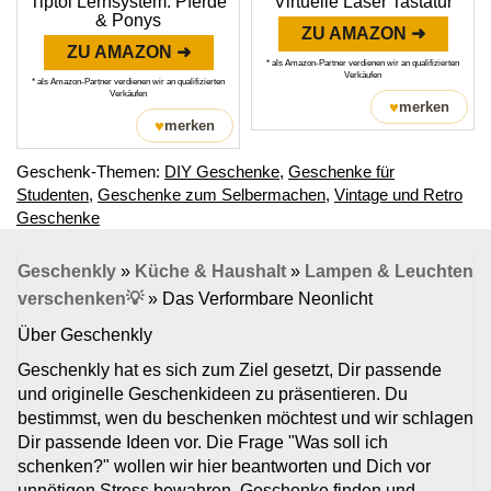
Tiptoi Lernsystem: Pferde
Virtuelle Laser Tastatur
& Ponys
ZU AMAZON ➜
ZU AMAZON ➜
* als Amazon-Partner verdienen wir an qualifizierten
Verkäufen
* als Amazon-Partner verdienen wir an qualifizierten
Verkäufen
♥
merken
♥
merken
Geschenk-Themen:
DIY Geschenke
,
Geschenke für
Studenten
,
Geschenke zum Selbermachen
,
Vintage und Retro
Geschenke
Geschenkly
»
Küche & Haushalt
»
Lampen & Leuchten
verschenken💡
»
Das Verformbare Neonlicht
Über Geschenkly
Geschenkly hat es sich zum Ziel gesetzt, Dir passende
und originelle Geschenkideen zu präsentieren. Du
bestimmst, wen du beschenken möchtest und wir schlagen
Dir passende Ideen vor. Die Frage "Was soll ich
schenken?" wollen wir hier beantworten und Dich vor
unnötigen Stress bewahren. Geschenke finden und