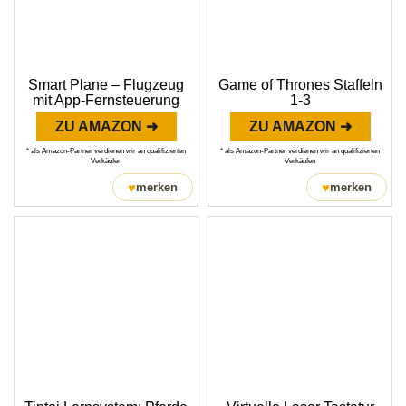
Smart Plane – Flugzeug
Game of Thrones Staffeln
mit App-Fernsteuerung
1-3
ZU AMAZON ➜
ZU AMAZON ➜
* als Amazon-Partner verdienen wir an qualifizierten
* als Amazon-Partner verdienen wir an qualifizierten
Verkäufen
Verkäufen
♥
♥
merken
merken