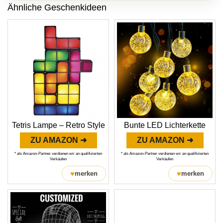
Ähnliche Geschenkideen
Tetris Lampe – Retro Style
Bunte LED Lichterkette
ZU AMAZON ➜
ZU AMAZON ➜
* als Amazon-Partner verdienen wir an qualifizierten
* als Amazon-Partner verdienen wir an qualifizierten
Verkäufen
Verkäufen
♥
♥
merken
merken