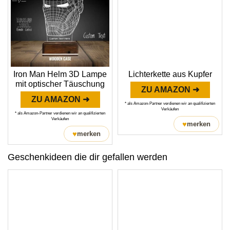
Iron Man Helm 3D Lampe
Lichterkette aus Kupfer
mit optischer Täuschung
ZU AMAZON ➜
ZU AMAZON ➜
* als Amazon-Partner verdienen wir an qualifizierten
Verkäufen
* als Amazon-Partner verdienen wir an qualifizierten
Verkäufen
♥
merken
♥
merken
Geschenkideen die dir gefallen werden