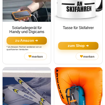
Solarladegerät für
Tasse für Skifahrer
Handy und Digicams
zu Amazon ➜
zum Shop ➜
* als Amazon-Partner verdienen wir an
qualifizierten Verkäufen
♥
♥
merken
merken