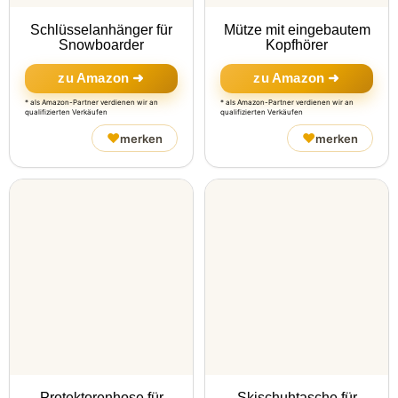
Schlüsselanhänger für
Mütze mit eingebautem
Snowboarder
Kopfhörer
zu Amazon ➜
zu Amazon ➜
* als Amazon-Partner verdienen wir an
* als Amazon-Partner verdienen wir an
qualifizierten Verkäufen
qualifizierten Verkäufen
♥
♥
merken
merken
Protektorenhose für
Skischuhtasche für