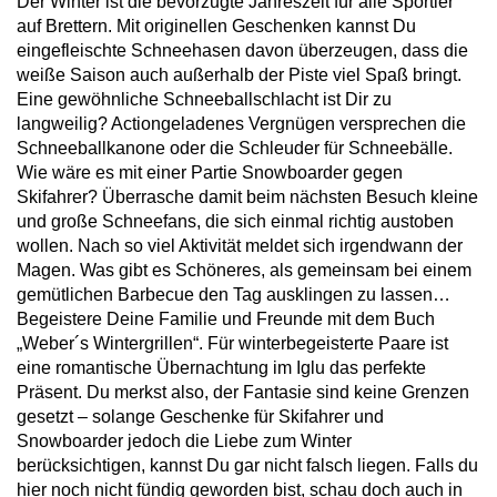
Der Winter ist die bevorzugte Jahreszeit für alle Sportler
auf Brettern. Mit originellen Geschenken kannst Du
eingefleischte Schneehasen davon überzeugen, dass die
weiße Saison auch außerhalb der Piste viel Spaß bringt.
Eine gewöhnliche Schneeballschlacht ist Dir zu
langweilig? Actiongeladenes Vergnügen versprechen die
Schneeballkanone oder die Schleuder für Schneebälle.
Wie wäre es mit einer Partie Snowboarder gegen
Skifahrer? Überrasche damit beim nächsten Besuch kleine
und große Schneefans, die sich einmal richtig austoben
wollen. Nach so viel Aktivität meldet sich irgendwann der
Magen. Was gibt es Schöneres, als gemeinsam bei einem
gemütlichen Barbecue den Tag ausklingen zu lassen…
Begeistere Deine Familie und Freunde mit dem Buch
„Weber´s Wintergrillen“. Für winterbegeisterte Paare ist
eine romantische Übernachtung im Iglu das perfekte
Präsent. Du merkst also, der Fantasie sind keine Grenzen
gesetzt – solange Geschenke für Skifahrer und
Snowboarder jedoch die Liebe zum Winter
berücksichtigen, kannst Du gar nicht falsch liegen. Falls du
hier noch nicht fündig geworden bist, schau doch auch in