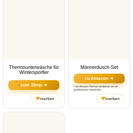
Thermounterwäsche für
Männerdusch-Set
Wintersportler
zu Amazon ➜
zum Shop ➜
* als Amazon-Partner verdienen wir an
qualifizierten Verkäufen
♥
♥
merken
merken