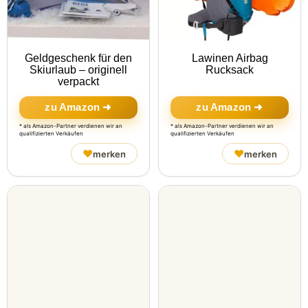
Geldgeschenk für den
Lawinen Airbag
Skiurlaub – originell
Rucksack
verpackt
zu Amazon ➜
zu Amazon ➜
* als Amazon-Partner verdienen wir an
* als Amazon-Partner verdienen wir an
qualifizierten Verkäufen
qualifizierten Verkäufen
♥
♥
merken
merken