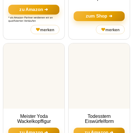
zu Amazon ➜
zum Shop ➜
* als Amazon-Partner verdienen wir an
qualifizierten Verkäufen
♥
♥
merken
merken
Meister Yoda
Todesstern
Wackelkopffigur
Eiswürfelform
zu Amazon ➜
zu Amazon ➜