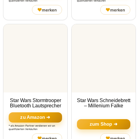
qualifizierten Verkäufen
qualifizierten Verkäufen
♥
♥
merken
merken
Star Wars Stormtrooper
Star Wars Schneidebrett
Bluetooth Lautsprecher
– Millenium Falke
zu Amazon ➜
zum Shop ➜
* als Amazon-Partner verdienen wir an
qualifizierten Verkäufen
♥
♥
merken
merken