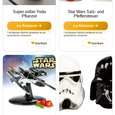
Super süßer Yoda
Star Wars Salz- und
Pflanzer
Pfefferstreuer
zu Amazon ➜
zu Amazon ➜
* als Amazon-Partner verdienen wir an
* als Amazon-Partner verdienen wir an
qualifizierten Verkäufen
qualifizierten Verkäufen
♥
♥
merken
merken