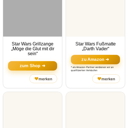
Star Wars Grillzange
Star Wars Fußmatte
„Möge die Glut mit dir
„Darth Vader“
sein“
zu Amazon ➜
zum Shop ➜
* als Amazon-Partner verdienen wir an
qualifizierten Verkäufen
♥
♥
merken
merken