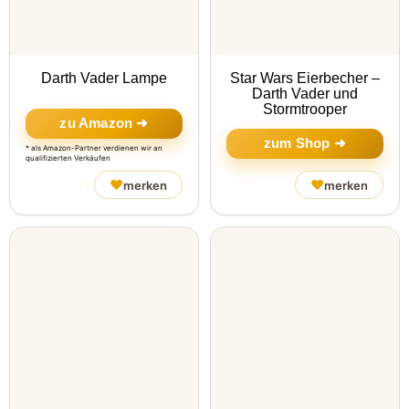
Darth Vader Lampe
Star Wars Eierbecher –
Darth Vader und
Stormtrooper
zu Amazon ➜
zum Shop ➜
* als Amazon-Partner verdienen wir an
qualifizierten Verkäufen
♥
♥
merken
merken