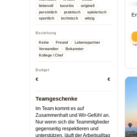
liebevoll
luxuriös
originell
persönlich
praktisch
spielerisch
En
sportlich
technisch
witzig
Beziehung
Keine
Freund
Lebenspartner
* a
Verwandter
Bekannter
Kollege / Chef
Budget
€
€
Teamgeschenke
Im Team kommt es auf
Zusammenhalt und Wir-Gefühl an.
Nur wenn sich die Teammitglieder
gegenseitig respektieren und
unterstützen, läuft der Arbeitsalltag