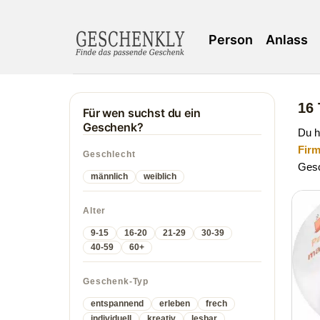
Person
Anlass
16
Für wen suchst du ein
Geschenk?
Du h
Fir
Geschlecht
Ges
männlich
weiblich
Alter
9-15
16-20
21-29
30-39
40-59
60+
Geschenk-Typ
entspannend
erleben
frech
individuell
kreativ
lesbar