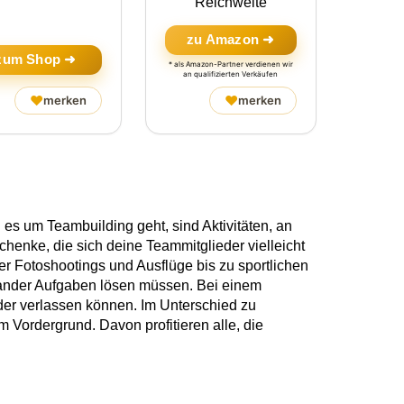
Reichweite
zu Amazon ➜
zum Shop ➜
* als Amazon-Partner verdienen wir
an qualifizierten Verkäufen
♥
♥
merken
merken
 um Teambuilding geht, sind Aktivitäten, an
henke, die sich deine Teammitglieder vielleicht
er Fotoshootings und Ausflüge bis zu sportlichen
inander Aufgaben lösen müssen. Bei einem
er verlassen können. Im Unterschied zu
 Vordergrund. Davon profitieren alle, die