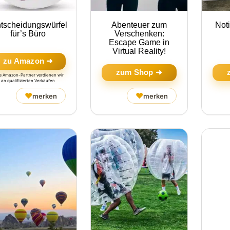
tscheidungswürfel
Abenteuer zum
Not
für’s Büro
Verschenken:
Escape Game in
Virtual Reality!
zu Amazon ➜
zum Shop ➜
ls Amazon-Partner verdienen wir
an qualifizierten Verkäufen
♥
♥
merken
merken