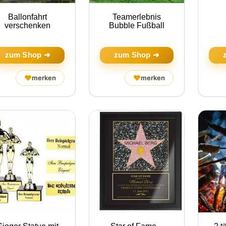
Ballonfahrt
Teamerlebnis
verschenken
Bubble Fußball
zum Shop ➜
zum Shop ➜
♥
♥
merken
merken