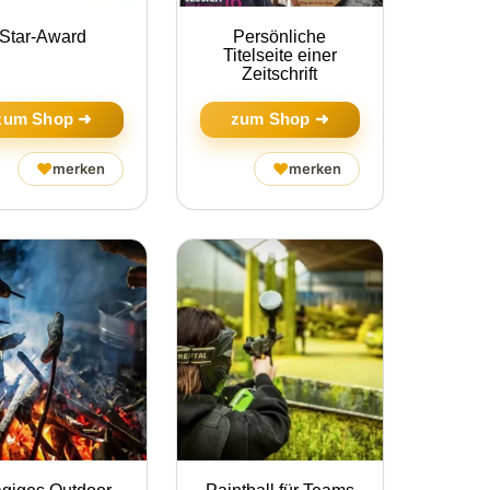
Star-Award
Persönliche
Titelseite einer
Zeitschrift
zum Shop ➜
zum Shop ➜
♥
♥
merken
merken