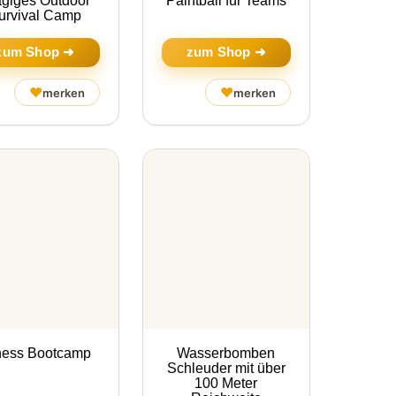
ägiges Outdoor
Paintball für Teams
urvival Camp
zum Shop ➜
zum Shop ➜
♥
♥
merken
merken
ness Bootcamp
Wasserbomben
Schleuder mit über
100 Meter