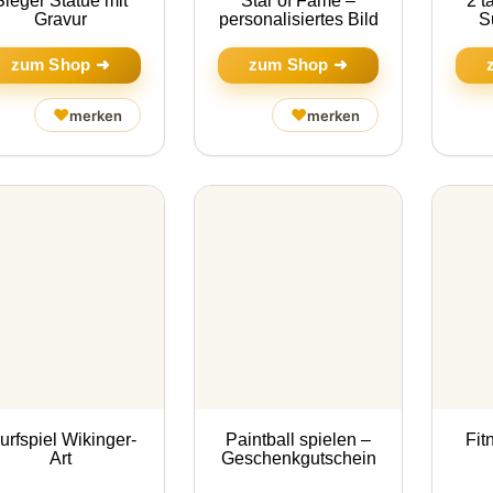
Sieger Statue mit
Star of Fame –
2 t
Gravur
personalisiertes Bild
S
zum Shop ➜
zum Shop ➜
♥
♥
merken
merken
rfspiel Wikinger-
Paintball spielen –
Fit
Art
Geschenkgutschein