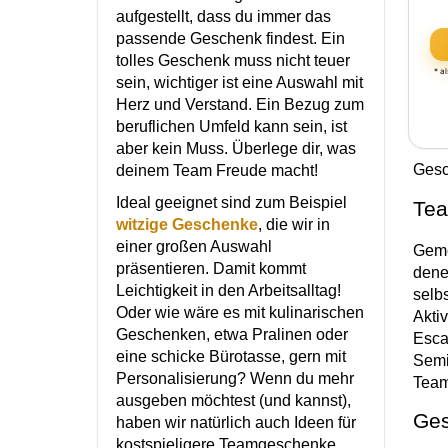
aufgestellt, dass du immer das
passende Geschenk findest. Ein
tolles Geschenk muss nicht teuer
* a
sein, wichtiger ist eine Auswahl mit
Herz und Verstand. Ein Bezug zum
beruflichen Umfeld kann sein, ist
aber kein Muss. Überlege dir, was
Gesc
deinem Team Freude macht!
Ideal geeignet sind zum Beispiel
Tea
witzige Geschenke
, die wir in
einer großen Auswahl
Geme
präsentieren. Damit kommt
dene
Leichtigkeit in den Arbeitsalltag!
selb
Oder wie wäre es mit kulinarischen
Akti
Geschenken, etwa Pralinen oder
Esca
eine schicke Bürotasse, gern mit
Semi
Personalisierung? Wenn du mehr
Team
ausgeben möchtest (und kannst),
Ges
haben wir natürlich auch Ideen für
kostspieligere Teamgeschenke.