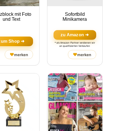
izblock mit Foto
Sofortbild
und Text
Minikamera
zu Amazon ➜
zum Shop ➜
* als Amazon-Partner verdienen wir
an qualifizierten Verkäufen
♥
♥
merken
merken