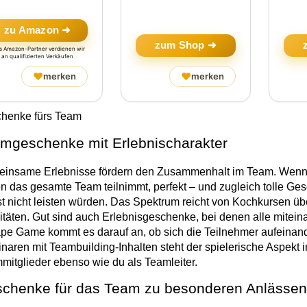
zu Amazon ➜
zum Shop ➜
ls Amazon-Partner verdienen wir
an qualifizierten Verkäufen
♥
♥
merken
merken
henke fürs Team
mgeschenke mit Erlebnischarakter
insame Erlebnisse fördern den Zusammenhalt im Team. Wenn es
n das gesamte Team teilnimmt, perfekt – und zugleich tolle Gesc
st nicht leisten würden. Das Spektrum reicht von Kochkursen üb
vitäten. Gut sind auch Erlebnisgeschenke, bei denen alle mite
pe Game kommt es darauf an, ob sich die Teilnehmer aufeinand
naren mit Teambuilding-Inhalten steht der spielerische Aspekt im
mitglieder ebenso wie du als Teamleiter.
chenke für das Team zu besonderen Anlässen