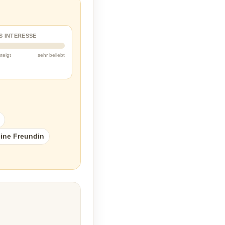
S INTERESSE
steigt
sehr beliebt
ine Freundin