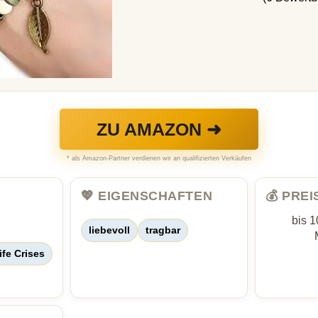
ZU AMAZON ➜
* als Amazon-Partner verdienen wir an qualifizierten Verkäufen
💖 EIGENSCHAFTEN
💰 PRE
bis 1
liebevoll
tragbar
ife Crises