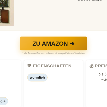
ZU AMAZON ➜
* als Amazon-Partner verdienen wir an qualifizierten Verkäufen
💖 EIGENSCHAFTEN
💰 PRE
bis 
wohnlich
~Ge
ngle