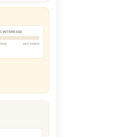
S INTERESSE
steigt
sehr beliebt