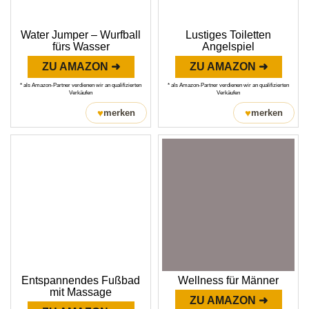
Water Jumper – Wurfball
Lustiges Toiletten
fürs Wasser
Angelspiel
ZU AMAZON ➜
ZU AMAZON ➜
* als Amazon-Partner verdienen wir an qualifizierten
* als Amazon-Partner verdienen wir an qualifizierten
Verkäufen
Verkäufen
♥
♥
merken
merken
Entspannendes Fußbad
Wellness für Männer
mit Massage
ZU AMAZON ➜