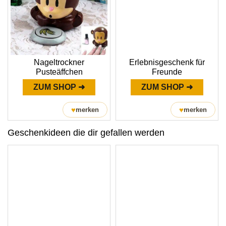
Nageltrockner
Erlebnisgeschenk für
Pusteäffchen
Freunde
ZUM SHOP ➜
ZUM SHOP ➜
♥
♥
merken
merken
Geschenkideen die dir gefallen werden