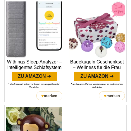
Withings Sleep Analyzer –
Badekugeln Geschenkset
Intelligentes Schlafsystem
– Wellness für die Frau
ZU AMAZON ➜
ZU AMAZON ➜
* als Amazon-Partner verdienen wir an qualifizierten
* als Amazon-Partner verdienen wir an qualifizierten
Verkäufen
Verkäufen
♥
♥
merken
merken