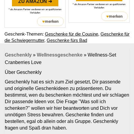
ZU AMAZON ➜
* als Amazon-Partner verdienen wir an qualifizierten
Verkäufen
* als Amazon-Partner verdienen wir an qualifizierten
Verkäufen
♥
merken
♥
merken
Geschenk-Themen:
Geschenke für die Cousine
,
Geschenke für
die Schwiegermutter
,
Geschenke fürs Bad
Geschenkly
»
Wellnessgeschenke
»
Wellness-Set
Cranberries Love
Über Geschenkly
Geschenkly hat es sich zum Ziel gesetzt, Dir passende
und originelle Geschenkideen zu präsentieren. Du
bestimmst, wen du beschenken möchtest und wir schlagen
Dir passende Ideen vor. Die Frage "Was soll ich
schenken?" wollen wir hier beantworten und Dich vor
unnötigen Stress bewahren. Geschenke finden und
bestellen, egal ob allein oder als Gruppe. Geschenkly
fragen und Spaß dran haben.