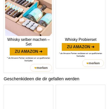
Whisky selber machen –
Whisky Probierset
Set
ZU AMAZON ➜
ZU AMAZON ➜
* als Amazon-Partner verdienen wir an qualifizierten
Verkäufen
* als Amazon-Partner verdienen wir an qualifizierten
Verkäufen
♥
merken
♥
merken
Geschenkideen die dir gefallen werden