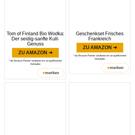
Tom of Finland Bio Wodka:
Geschenkset Frisches
Der seidig-sanfte Kult-
Frankreich
Genuss
ZU AMAZON ➜
ZU AMAZON ➜
* als Amazon-Partner verdienen wir an qualifizierten
Verkäufen
* als Amazon-Partner verdienen wir an qualifizierten
Verkäufen
♥
merken
♥
merken