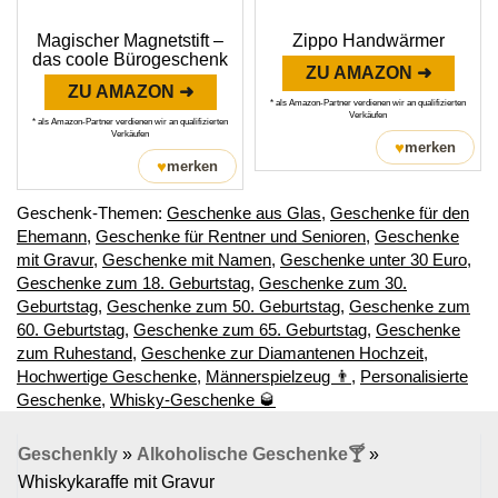
Magischer Magnetstift –
Zippo Handwärmer
das coole Bürogeschenk
ZU AMAZON ➜
ZU AMAZON ➜
* als Amazon-Partner verdienen wir an qualifizierten
Verkäufen
* als Amazon-Partner verdienen wir an qualifizierten
Verkäufen
♥
merken
♥
merken
Geschenk-Themen:
Geschenke aus Glas
,
Geschenke für den
Ehemann
,
Geschenke für Rentner und Senioren
,
Geschenke
mit Gravur
,
Geschenke mit Namen
,
Geschenke unter 30 Euro
,
Geschenke zum 18. Geburtstag
,
Geschenke zum 30.
Geburtstag
,
Geschenke zum 50. Geburtstag
,
Geschenke zum
60. Geburtstag
,
Geschenke zum 65. Geburtstag
,
Geschenke
zum Ruhestand
,
Geschenke zur Diamantenen Hochzeit
,
Hochwertige Geschenke
,
Männerspielzeug 👨
,
Personalisierte
Geschenke
,
Whisky-Geschenke 🥃
Geschenkly
»
Alkoholische Geschenke🍸
»
Whiskykaraffe mit Gravur