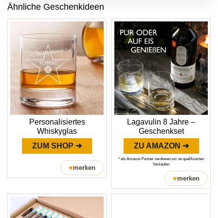
Ähnliche Geschenkideen
Personalisiertes
Lagavulin 8 Jahre –
Whiskyglas
Geschenkset
ZUM SHOP ➜
ZU AMAZON ➜
* als Amazon-Partner verdienen wir an qualifizierten
Verkäufen
♥
merken
♥
merken