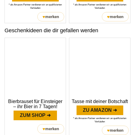
* als Amazon-Partner verdienen wir an qualifizierten
* als Amazon-Partner verdienen wir an qualifizierten
Verkäufen
Verkäufen
♥
♥
merken
merken
Geschenkideen die dir gefallen werden
Bierbrauset für Einsteiger
Tasse mit deiner Botschaft
– ihr Bier in 7 Tagen!
ZU AMAZON ➜
ZUM SHOP ➜
* als Amazon-Partner verdienen wir an qualifizierten
Verkäufen
♥
merken
♥
merken