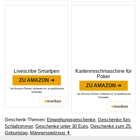
Livescribe Smartpen
Kartenmischmaschine für
Poker
ZU AMAZON ➜
ZU AMAZON ➜
* als Amazon-Partner verdienen wir an qualifizierten
Verkäufen
* als Amazon-Partner verdienen wir an qualifizierten
Verkäufen
♥
merken
♥
merken
Geschenk-Themen:
Einweihungsgeschenke
,
Geschenke fürs
Schlafzimmer
,
Geschenke unter 30 Euro
,
Geschenke zum 25.
Geburtstag
,
Männerspielzeug 👨