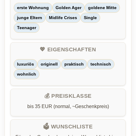
erste Wohnung
Golden Ager
goldene Mitte
junge Eltern
Midlife Crises
Single
Teenager
💖 EIGENSCHAFTEN
luxuriös
originell
praktisch
technisch
wohnlich
💰 PREISKLASSE
bis 35 EUR (normal, ~Geschenkpreis)
🗳️ WUNSCHLISTE