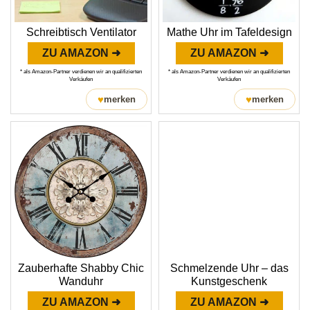
Schreibtisch Ventilator
Mathe Uhr im Tafeldesign
ZU AMAZON ➜
ZU AMAZON ➜
* als Amazon-Partner verdienen wir an qualifizierten
* als Amazon-Partner verdienen wir an qualifizierten
Verkäufen
Verkäufen
♥
♥
merken
merken
Zauberhafte Shabby Chic
Schmelzende Uhr – das
Wanduhr
Kunstgeschenk
ZU AMAZON ➜
ZU AMAZON ➜