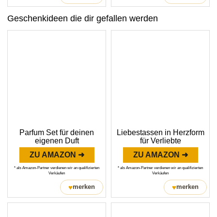
Geschenkideen die dir gefallen werden
Parfum Set für deinen
Liebestassen in Herzform
eigenen Duft
für Verliebte
ZU AMAZON ➜
ZU AMAZON ➜
* als Amazon-Partner verdienen wir an qualifizierten
* als Amazon-Partner verdienen wir an qualifizierten
Verkäufen
Verkäufen
♥
♥
merken
merken