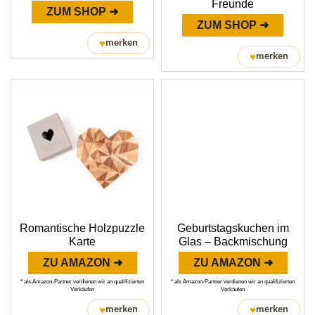
Freunde
ZUM SHOP ➜
ZUM SHOP ➜
♥
merken
♥
merken
Romantische Holzpuzzle
Geburtstagskuchen im
Karte
Glas – Backmischung
ZU AMAZON ➜
ZU AMAZON ➜
* als Amazon-Partner verdienen wir an qualifizierten
* als Amazon-Partner verdienen wir an qualifizierten
Verkäufen
Verkäufen
♥
♥
merken
merken