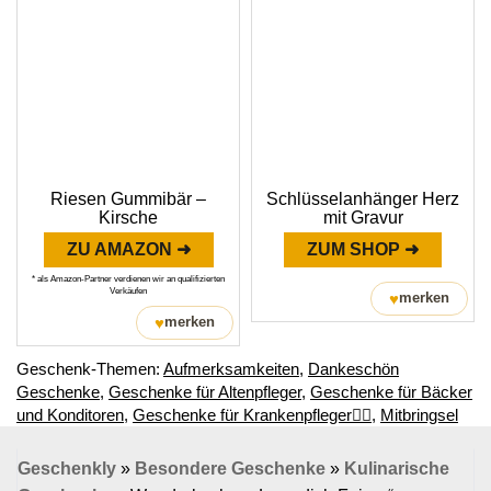
Riesen Gummibär –
Schlüsselanhänger Herz
Kirsche
mit Gravur
ZU AMAZON ➜
ZUM SHOP ➜
* als Amazon-Partner verdienen wir an qualifizierten
Verkäufen
♥
merken
♥
merken
Geschenk-Themen:
Aufmerksamkeiten
,
Dankeschön
Geschenke
,
Geschenke für Altenpfleger
,
Geschenke für Bäcker
und Konditoren
,
Geschenke für Krankenpfleger👩‍⚕️
,
Mitbringsel
Geschenkly
»
Besondere Geschenke
»
Kulinarische