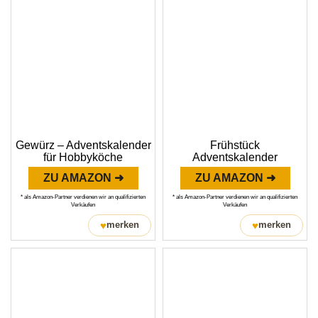
Gewürz – Adventskalender
Frühstück
für Hobbyköche
Adventskalender
ZU AMAZON ➜
ZU AMAZON ➜
* als Amazon-Partner verdienen wir an qualifizierten
* als Amazon-Partner verdienen wir an qualifizierten
Verkäufen
Verkäufen
♥
♥
merken
merken