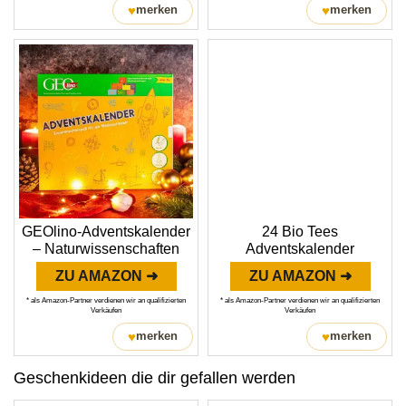
♥
♥
merken
merken
GEOlino-Adventskalender
24 Bio Tees
– Naturwissenschaften
Adventskalender
ZU AMAZON ➜
ZU AMAZON ➜
* als Amazon-Partner verdienen wir an qualifizierten
* als Amazon-Partner verdienen wir an qualifizierten
Verkäufen
Verkäufen
♥
♥
merken
merken
Geschenkideen die dir gefallen werden