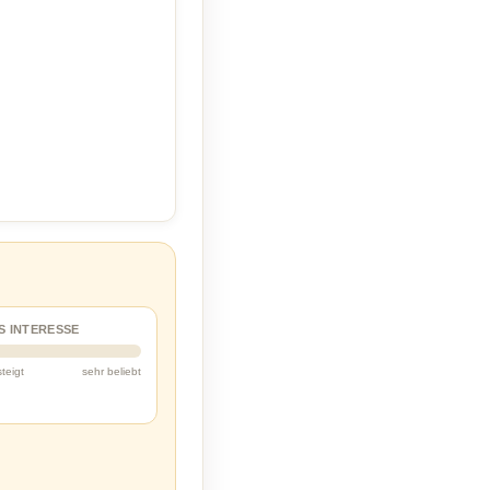
S INTERESSE
steigt
sehr beliebt