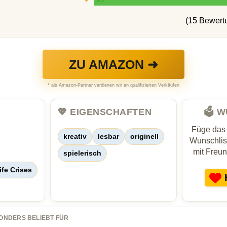
(15 Bewert
ZU AMAZON ➜
* als Amazon-Partner verdienen wir an qualifizierten Verkäufen
💖 EIGENSCHAFTEN
🗳️ 
Füge das
kreativ
lesbar
originell
Wunschlist
mit Freu
spielerisch
ife Crises
ONDERS BELIEBT FÜR