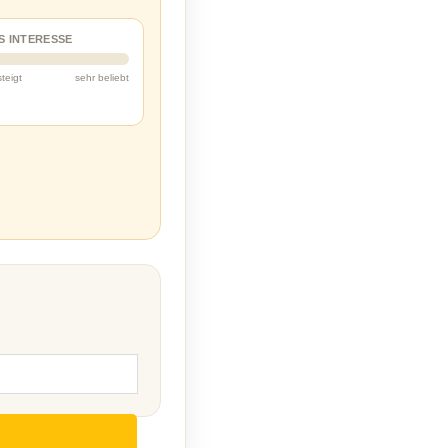
S INTERESSE
steigt
sehr beliebt