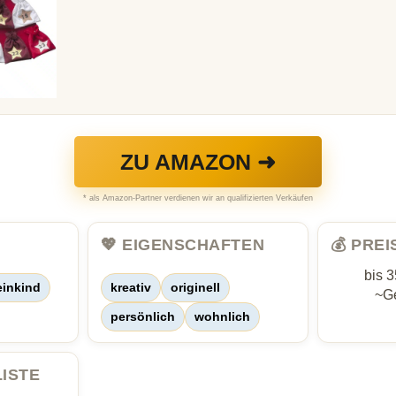
ZU AMAZON ➜
* als Amazon-Partner verdienen wir an qualifizierten Verkäufen
💖 EIGENSCHAFTEN
💰 PRE
bis 
einkind
kreativ
originell
~Ge
persönlich
wohnlich
LISTE