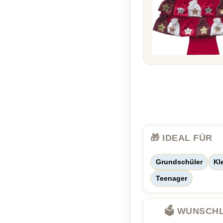
🎁 IDEAL FÜR
Grundschüler
Kl
Teenager
🗳️ WUNSCH