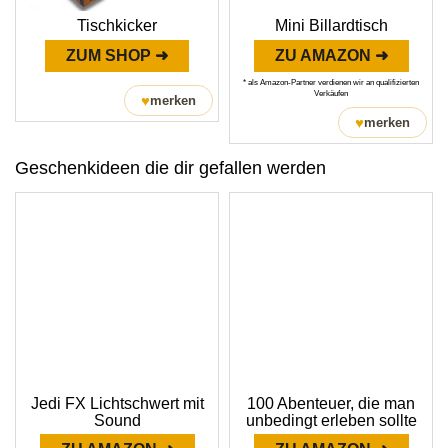
Tischkicker
Mini Billardtisch
ZUM SHOP ➜
ZU AMAZON ➜
* als Amazon-Partner verdienen wir an qualifizierten
Verkäufen
♥
merken
♥
merken
Geschenkideen die dir gefallen werden
Jedi FX Lichtschwert mit
100 Abenteuer, die man
Sound
unbedingt erleben sollte