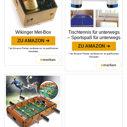
Wikinger Met-Box
Tischtennis für unterwegs
– Sportspaß für unterwegs
ZU AMAZON ➜
ZU AMAZON ➜
* als Amazon-Partner verdienen wir an qualifizierten
Verkäufen
* als Amazon-Partner verdienen wir an qualifizierten
Verkäufen
♥
merken
♥
merken