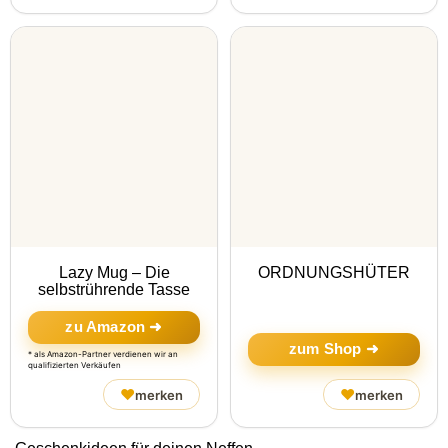
Lazy Mug – Die
ORDNUNGSHÜTER
selbstrührende Tasse
zu Amazon ➜
zum Shop ➜
* als Amazon-Partner verdienen wir an
qualifizierten Verkäufen
♥
♥
merken
merken