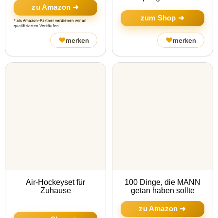
zu Amazon ➜
zum Shop ➜
* als Amazon-Partner verdienen wir an
qualifizierten Verkäufen
♥
♥
merken
merken
Air-Hockeyset für
100 Dinge, die MANN
Zuhause
getan haben sollte
zu Amazon ➜