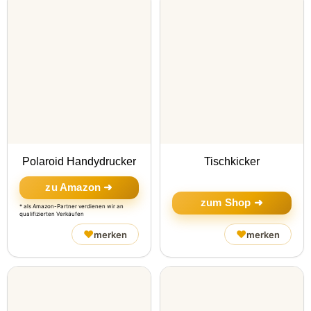
Polaroid Handydrucker
Tischkicker
zu Amazon ➜
zum Shop ➜
* als Amazon-Partner verdienen wir an
qualifizierten Verkäufen
♥
♥
merken
merken