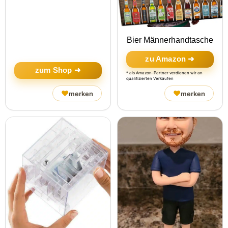
Bier Männerhandtasche
zu Amazon ➜
zum Shop ➜
* als Amazon-Partner verdienen wir an
qualifizierten Verkäufen
♥
♥
merken
merken