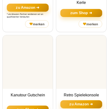
Kerle
zu Amazon ➜
zum Shop ➜
* als Amazon-Partner verdienen wir an
qualifizierten Verkäufen
♥
♥
merken
merken
Kanutour Gutschein
Retro Spielekonsole
zu Amazon ➜