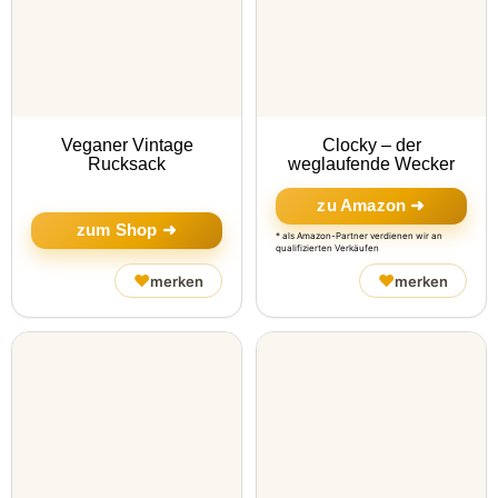
Veganer Vintage
Clocky – der
Rucksack
weglaufende Wecker
zu Amazon ➜
zum Shop ➜
* als Amazon-Partner verdienen wir an
qualifizierten Verkäufen
♥
♥
merken
merken