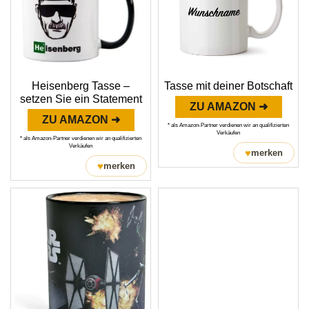
Heisenberg Tasse –
Tasse mit deiner Botschaft
setzen Sie ein Statement
ZU AMAZON ➜
ZU AMAZON ➜
* als Amazon-Partner verdienen wir an qualifizierten
Verkäufen
* als Amazon-Partner verdienen wir an qualifizierten
Verkäufen
♥
merken
♥
merken