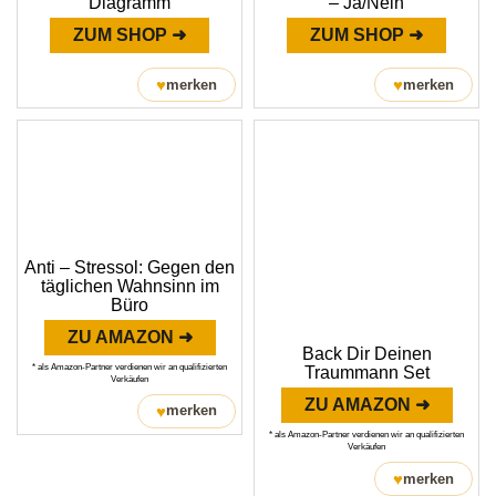
Diagramm
– Ja/Nein
ZUM SHOP ➜
ZUM SHOP ➜
♥
♥
merken
merken
Anti – Stressol: Gegen den
täglichen Wahnsinn im
Büro
ZU AMAZON ➜
Back Dir Deinen
* als Amazon-Partner verdienen wir an qualifizierten
Traummann Set
Verkäufen
ZU AMAZON ➜
♥
merken
* als Amazon-Partner verdienen wir an qualifizierten
Verkäufen
♥
merken