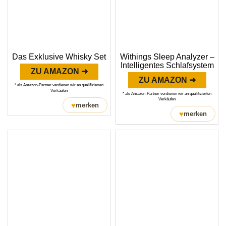
Das Exklusive Whisky Set
Withings Sleep Analyzer –
Intelligentes Schlafsystem
ZU AMAZON ➜
ZU AMAZON ➜
* als Amazon-Partner verdienen wir an qualifizierten
Verkäufen
* als Amazon-Partner verdienen wir an qualifizierten
Verkäufen
♥
merken
♥
merken