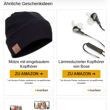
Ähnliche Geschenkideen
Mütze mit eingebautem
Lärmreduzierter Kopfhörer
Kopfhörer
von Bose
ZU AMAZON ➜
ZU AMAZON ➜
* als Amazon-Partner verdienen wir an qualifizierten
* als Amazon-Partner verdienen wir an qualifizierten
Verkäufen
Verkäufen
♥
♥
merken
merken