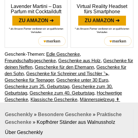
Lavender Martini – Das
Virtual Reality Headset
Parfum mit Cocktailduft
fürs Smartphone
ZU AMAZON ➜
ZU AMAZON ➜
* als Amazon-Partner verdienen wir an qualifizierten
* als Amazon-Partner verdienen wir an qualifizierten
Verkäufen
Verkäufen
♥
♥
merken
merken
Geschenk-Themen:
Edle Geschenke
,
Freundschaftsgeschenke
,
Geschenke aus Holz
,
Geschenke für
deinen Neffen
,
Geschenke für den Ehemann
,
Geschenke für
den Sohn
,
Geschenke für Schreiner und Tischler 🪚
,
Geschenke für Teenager
,
Geschenke unter 30 Euro
,
Geschenke zum 25. Geburtstag
,
Geschenke zum 30.
Geburtstag
,
Geschenke zum 40. Geburtstag
,
Hochwertige
Geschenke
,
Klassische Geschenke
,
Männerspielzeug 👨
Geschenkly
»
Besondere Geschenke
»
Praktische
Geschenke
»
Kopfhörer Ständer aus Walnussholz
Über Geschenkly