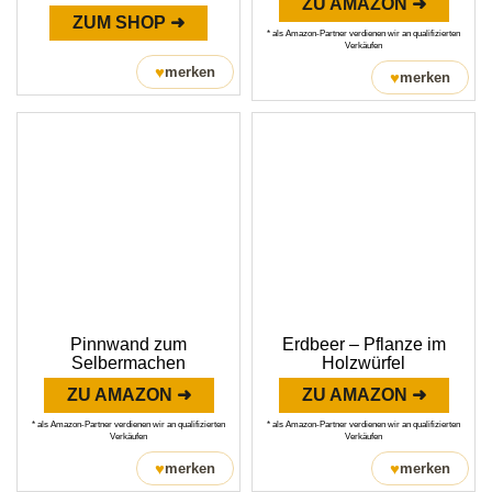
ZU AMAZON ➜
ZUM SHOP ➜
* als Amazon-Partner verdienen wir an qualifizierten
Verkäufen
♥
merken
♥
merken
Pinnwand zum
Erdbeer – Pflanze im
Selbermachen
Holzwürfel
ZU AMAZON ➜
ZU AMAZON ➜
* als Amazon-Partner verdienen wir an qualifizierten
* als Amazon-Partner verdienen wir an qualifizierten
Verkäufen
Verkäufen
♥
♥
merken
merken