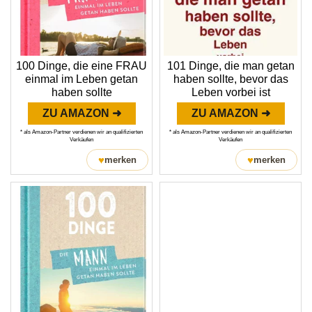
100 Dinge, die eine FRAU
101 Dinge, die man getan
einmal im Leben getan
haben sollte, bevor das
haben sollte
Leben vorbei ist
ZU AMAZON ➜
ZU AMAZON ➜
* als Amazon-Partner verdienen wir an qualifizierten
* als Amazon-Partner verdienen wir an qualifizierten
Verkäufen
Verkäufen
♥
♥
merken
merken