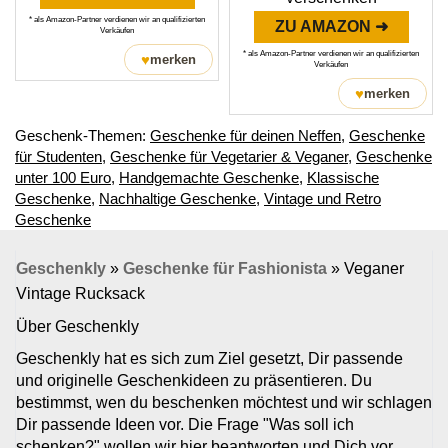
* als Amazon-Partner verdienen wir an qualifizierten
ZU AMAZON ➜
Verkäufen
* als Amazon-Partner verdienen wir an qualifizierten
♥
merken
Verkäufen
♥
merken
Geschenk-Themen:
Geschenke für deinen Neffen
,
Geschenke
für Studenten
,
Geschenke für Vegetarier & Veganer
,
Geschenke
unter 100 Euro
,
Handgemachte Geschenke
,
Klassische
Geschenke
,
Nachhaltige Geschenke
,
Vintage und Retro
Geschenke
Geschenkly
»
Geschenke für Fashionista
»
Veganer
Vintage Rucksack
Über Geschenkly
Geschenkly hat es sich zum Ziel gesetzt, Dir passende
und originelle Geschenkideen zu präsentieren. Du
bestimmst, wen du beschenken möchtest und wir schlagen
Dir passende Ideen vor. Die Frage "Was soll ich
schenken?" wollen wir hier beantworten und Dich vor