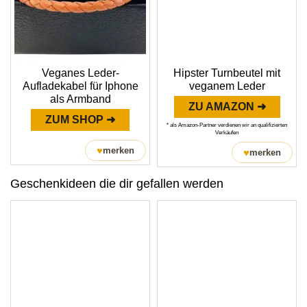
Veganes Leder-
Hipster Turnbeutel mit
Aufladekabel für Iphone
veganem Leder
als Armband
ZU AMAZON ➜
ZUM SHOP ➜
* als Amazon-Partner verdienen wir an qualifizierten
Verkäufen
♥
merken
♥
merken
Geschenkideen die dir gefallen werden