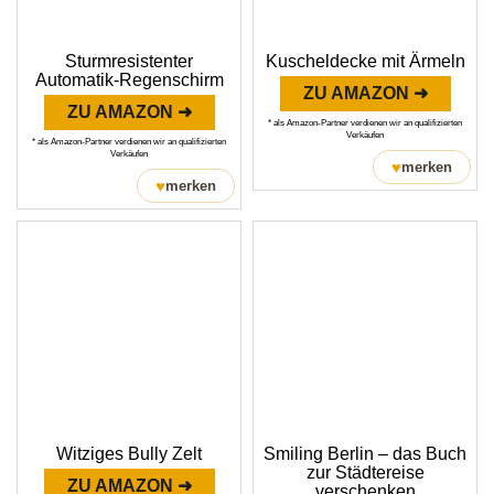
Sturmresistenter
Kuscheldecke mit Ärmeln
Automatik-Regenschirm
ZU AMAZON ➜
ZU AMAZON ➜
* als Amazon-Partner verdienen wir an qualifizierten
Verkäufen
* als Amazon-Partner verdienen wir an qualifizierten
Verkäufen
♥
merken
♥
merken
Witziges Bully Zelt
Smiling Berlin – das Buch
zur Städtereise
ZU AMAZON ➜
verschenken