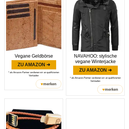
Vegane Geldbörse
NAVAHOO: stylische
vegane Winterjacke
ZU AMAZON ➜
ZU AMAZON ➜
* als Amazon-Partner verdienen wir an qualifizierten
Verkäufen
* als Amazon-Partner verdienen wir an qualifizierten
Verkäufen
♥
merken
♥
merken