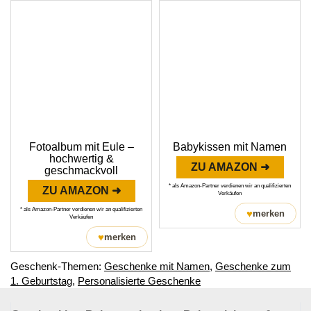
Fotoalbum mit Eule –
Babykissen mit Namen
hochwertig &
ZU AMAZON ➜
geschmackvoll
* als Amazon-Partner verdienen wir an qualifizierten
ZU AMAZON ➜
Verkäufen
* als Amazon-Partner verdienen wir an qualifizierten
♥
merken
Verkäufen
♥
merken
Geschenk-Themen:
Geschenke mit Namen
,
Geschenke zum
1. Geburtstag
,
Personalisierte Geschenke