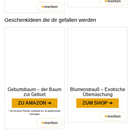
♥
merken
♥
merken
Geschenkideen die dir gefallen werden
Geburtsbaum – der Baum
Blumenstrauß – Exotische
zur Geburt
Überraschung
ZU AMAZON ➜
ZUM SHOP ➜
* als Amazon-Partner verdienen wir an qualifizierten
Verkäufen
♥
merken
♥
merken