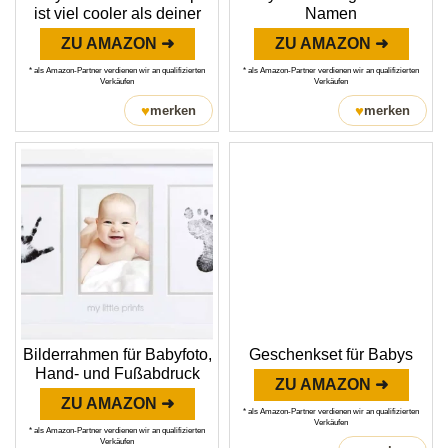
ist viel cooler als deiner
Namen
ZU AMAZON ➜
ZU AMAZON ➜
* als Amazon-Partner verdienen wir an qualifizierten
* als Amazon-Partner verdienen wir an qualifizierten
Verkäufen
Verkäufen
♥
♥
merken
merken
Bilderrahmen für Babyfoto,
Geschenkset für Babys
Hand- und Fußabdruck
ZU AMAZON ➜
ZU AMAZON ➜
* als Amazon-Partner verdienen wir an qualifizierten
Verkäufen
* als Amazon-Partner verdienen wir an qualifizierten
Verkäufen