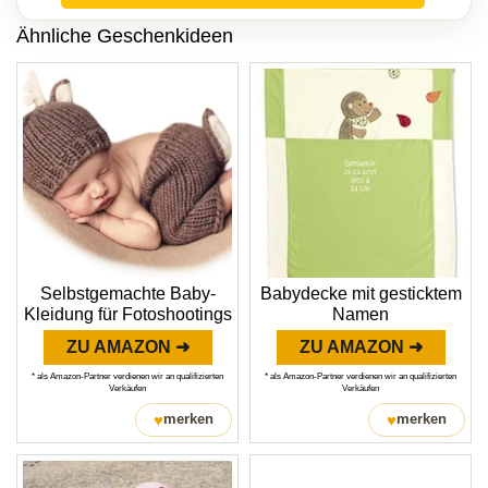
Ähnliche Geschenkideen
Selbstgemachte Baby-
Babydecke mit gesticktem
Kleidung für Fotoshootings
Namen
ZU AMAZON ➜
ZU AMAZON ➜
* als Amazon-Partner verdienen wir an qualifizierten
* als Amazon-Partner verdienen wir an qualifizierten
Verkäufen
Verkäufen
♥
♥
merken
merken