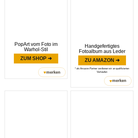
PopArt vom Foto im
Handgefertigtes
Warhol-Stil
Fotoalbum aus Leder
ZUM SHOP ➜
ZU AMAZON ➜
* als Amazon-Partner verdienen wir an qualifizierten
♥
merken
Verkäufen
♥
merken