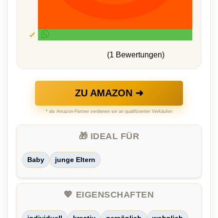
(1 Bewertungen)
ZU AMAZON ➜
* als Amazon-Partner verdienen wir an qualifizierten Verkäufen
🎁 IDEAL FÜR
Baby
junge Eltern
💖 EIGENSCHAFTEN
individuell
kreativ
persönlich
wohnlich