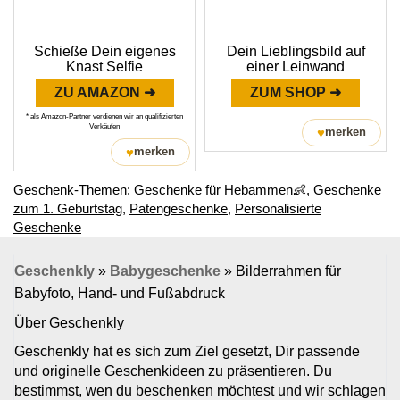
Schieße Dein eigenes
Dein Lieblingsbild auf
Knast Selfie
einer Leinwand
ZU AMAZON ➜
ZUM SHOP ➜
* als Amazon-Partner verdienen wir an qualifizierten
Verkäufen
♥
merken
♥
merken
Geschenk-Themen:
Geschenke für Hebammen👶
,
Geschenke
zum 1. Geburtstag
,
Patengeschenke
,
Personalisierte
Geschenke
Geschenkly
»
Babygeschenke
»
Bilderrahmen für
Babyfoto, Hand- und Fußabdruck
Über Geschenkly
Geschenkly hat es sich zum Ziel gesetzt, Dir passende
und originelle Geschenkideen zu präsentieren. Du
bestimmst, wen du beschenken möchtest und wir schlagen