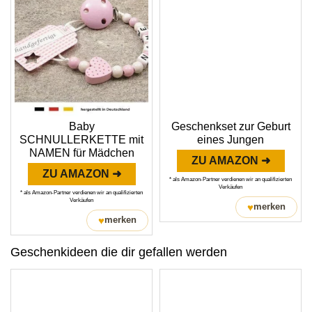
Baby
Geschenkset zur Geburt
SCHNULLERKETTE mit
eines Jungen
NAMEN für Mädchen
ZU AMAZON ➜
ZU AMAZON ➜
* als Amazon-Partner verdienen wir an qualifizierten
Verkäufen
* als Amazon-Partner verdienen wir an qualifizierten
Verkäufen
♥
merken
♥
merken
Geschenkideen die dir gefallen werden