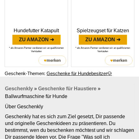
Hundefutter Katapult
Spielzeugset für Katzen
ZU AMAZON ➜
ZU AMAZON ➜
* als Amazon-Partner verdienen wir an qualifizierten
* als Amazon-Partner verdienen wir an qualifizierten
Verkäufen
Verkäufen
♥
♥
merken
merken
Geschenk-Themen:
Geschenke für Hundebesitzer🐶
Geschenkly
»
Geschenke für Haustiere
»
Ballwurfmaschine für Hunde
Über Geschenkly
Geschenkly hat es sich zum Ziel gesetzt, Dir passende
und originelle Geschenkideen zu präsentieren. Du
bestimmst, wen du beschenken möchtest und wir schlagen
Dir passende Ideen vor. Die Frage "Was soll ich