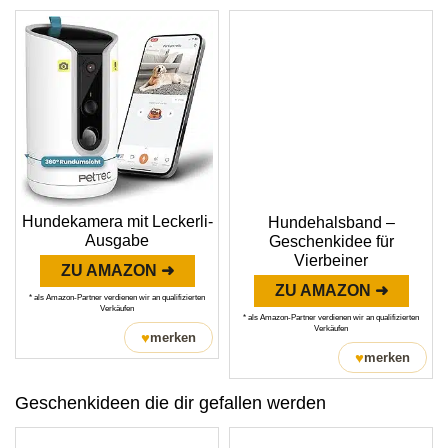
Hundekamera mit Leckerli-
Hundehalsband –
Ausgabe
Geschenkidee für
Vierbeiner
ZU AMAZON ➜
ZU AMAZON ➜
* als Amazon-Partner verdienen wir an qualifizierten
Verkäufen
* als Amazon-Partner verdienen wir an qualifizierten
Verkäufen
♥
merken
♥
merken
Geschenkideen die dir gefallen werden