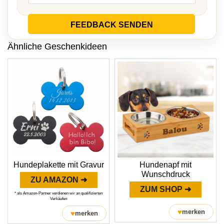
FEEDBACK SENDEN
Ähnliche Geschenkideen
Hundeplakette mit Gravur
Hundenapf mit
Wunschdruck
ZU AMAZON ➜
ZUM SHOP ➜
* als Amazon-Partner verdienen wir an qualifizierten
Verkäufen
♥
merken
♥
merken