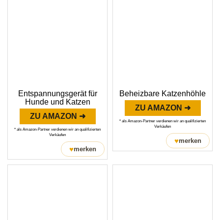
Entspannungsgerät für
Beheizbare Katzenhöhle
Hunde und Katzen
ZU AMAZON ➜
ZU AMAZON ➜
* als Amazon-Partner verdienen wir an qualifizierten
Verkäufen
* als Amazon-Partner verdienen wir an qualifizierten
Verkäufen
♥
merken
♥
merken