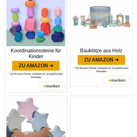
Koordinationssteine für
Bauklötze aus Holz
Kinder
ZU AMAZON ➜
ZU AMAZON ➜
* als Amazon-Partner verdienen wir an qualifizierten
Verkäufen
* als Amazon-Partner verdienen wir an qualifizierten
Verkäufen
♥
merken
♥
merken