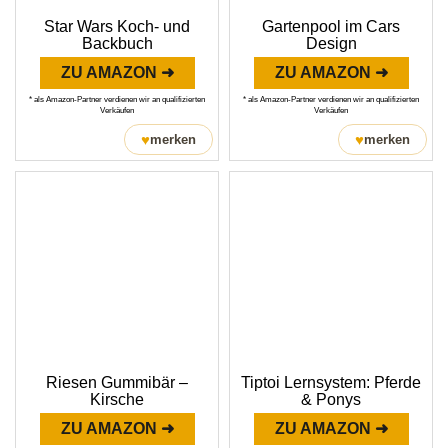
Star Wars Koch- und
Gartenpool im Cars
Backbuch
Design
ZU AMAZON ➜
ZU AMAZON ➜
* als Amazon-Partner verdienen wir an qualifizierten
* als Amazon-Partner verdienen wir an qualifizierten
Verkäufen
Verkäufen
♥
♥
merken
merken
Riesen Gummibär –
Tiptoi Lernsystem: Pferde
Kirsche
& Ponys
ZU AMAZON ➜
ZU AMAZON ➜