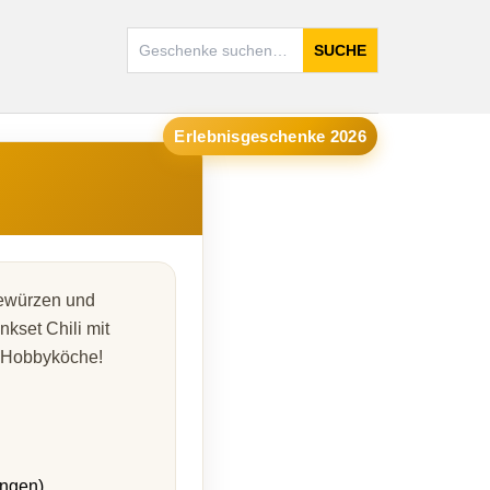
SUCHE
Erlebnisgeschenke 2026
gewürzen und
kset Chili mit
r Hobbyköche!
ungen)