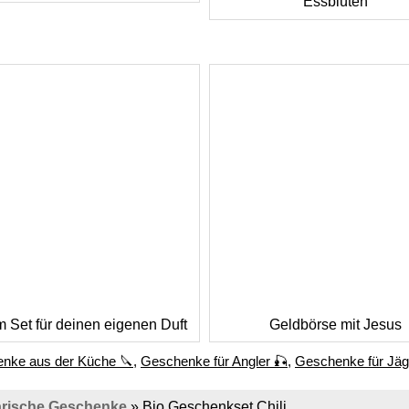
Essblüten
 Set für deinen eigenen Duft
Geldbörse mit Jesus
nke aus der Küche 🔪
,
Geschenke für Angler 🎣
,
Geschenke für Jäg
arische Geschenke
»
Bio Geschenkset Chili