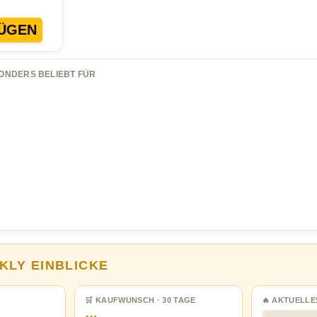
ÜGEN
ONDERS BELIEBT FÜR
KLY EINBLICKE
🛒 KAUFWUNSCH · 30 TAGE
🔥 AKTUELLE
…