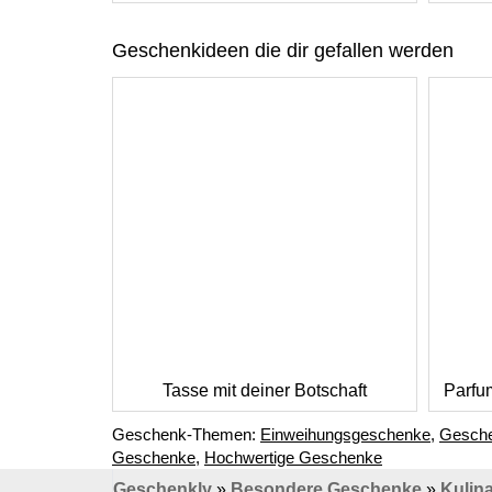
Geschenkideen die dir gefallen werden
Tasse mit deiner Botschaft
Parfum
Geschenk-Themen:
Einweihungsgeschenke
,
Gesche
Geschenke
,
Hochwertige Geschenke
Geschenkly
»
Besondere Geschenke
»
Kulin