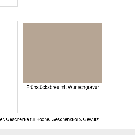
Frühstücksbrett mit Wunschgravur
er
,
Geschenke für Köche
,
Geschenkkorb
,
Gewürz