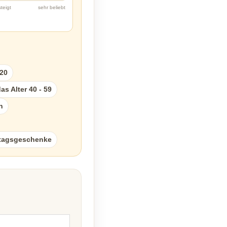
steigt
sehr beliebt
 20
s Alter 40 - 59
n
rtagsgeschenke