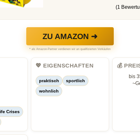
(1 Bewert
ZU AMAZON ➜
* als Amazon-Partner verdienen wir an qualifizierten Verkäufen
💖 EIGENSCHAFTEN
💰 PRE
bis 
praktisch
sportlich
~Ge
wohnlich
ife Crises