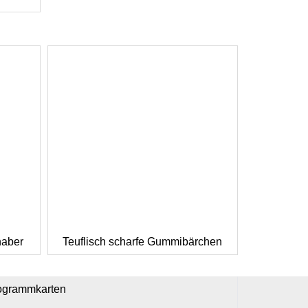
haber
Teuflisch scharfe Gummibärchen
ogrammkarten