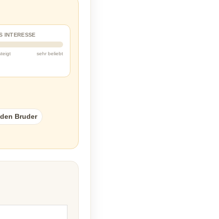
S INTERESSE
steigt
sehr beliebt
 den Bruder