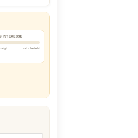
S INTERESSE
steigt
sehr beliebt