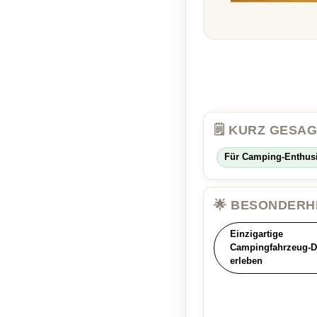
🗒️ KURZ GESA
Für Camping-Enthusia
🌟 BESONDERH
Einzigartige
Campingfahrzeug-D
erleben