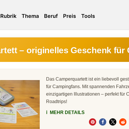
Rubrik
Thema
Beruf
Preis
Tools
tett – originelles Geschenk für
Das Camperquartett ist ein liebevoll gest
für Campingfans. Mit spannenden Fahrz
einzigartigen Illustrationen – perfekt f
Roadtrips!
ℹ️
MEHR DETAILS