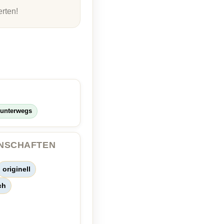
rten!
r unterwegs
ENSCHAFTEN
originell
ch