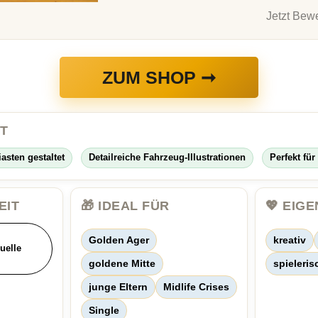
Jetzt Bewe
ZUM SHOP ➞
GT
sten gestaltet
Detailreiche Fahrzeug-Illustrationen
Perfekt fü
EIT
🎁 IDEAL FÜR
💖 EIG
Golden Ager
kreativ
uelle
goldene Mitte
spieleris
junge Eltern
Midlife Crises
Single