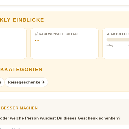
KLY EINBLICKE
🛒 KAUFWUNSCH · 30 TAGE
🔥 AKTUELLE
…
ruhig
NKKATEGORIEN
e
Reisegeschenke ✈️
Y BESSER MACHEN
 oder welche Person würdest Du dieses Geschenk schenken?