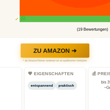
(19 Bewertungen)
ZU AMAZON ➜
* als Amazon-Partner verdienen wir an qualifizierten Verkäufen
💖 EIGENSCHAFTEN
💰 PRE
bis 
entspannend
praktisch
~Ge