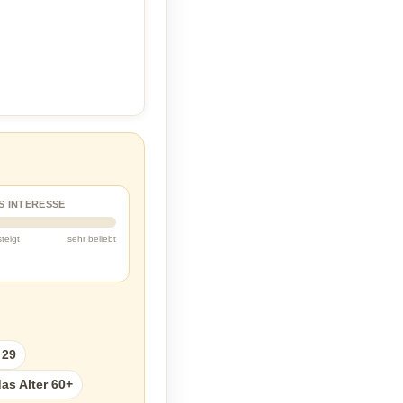
S INTERESSE
steigt
sehr beliebt
 29
as Alter 60+