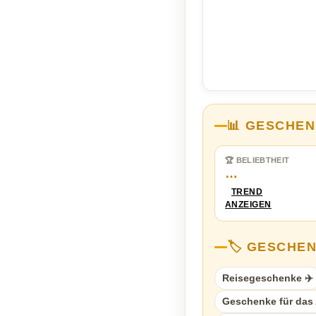
📊 GESCHEN
🏆 BELIEBTHEIT
…
TREND
ANZEIGEN
🏷️ GESCHE
Reisegeschenke ✈️
Geschenke für das A