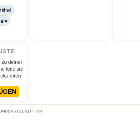
nkind
ngle
LISTE
zu deiner
d teile sie
Bekannten
ÜGEN
ONDERS BELIEBT FÜR