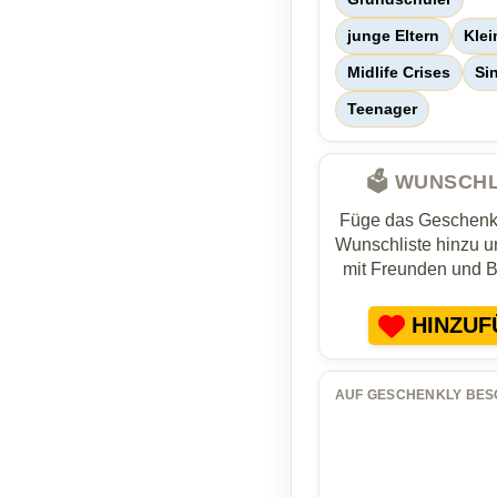
junge Eltern
Klei
Midlife Crises
Si
Teenager
🗳️ WUNSCH
Füge das Geschenk 
Wunschliste hinzu un
mit Freunden und 
HINZUF
AUF GESCHENKLY BES