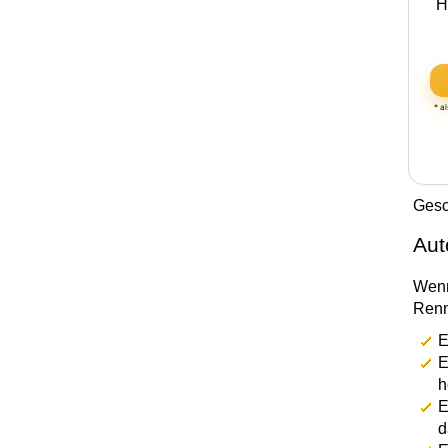
H
* a
Gesc
Aut
Wenn
Renns
E
E
h
E
d