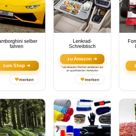
amborghini selber
Lenkrad-
For
fahren
Schreibtisch
zu Amazon ➜
zum Shop ➜
* als Amazon-Partner verdienen wir
an qualifizierten Verkäufen
♥
♥
merken
merken