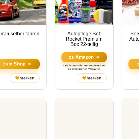
rrari selber fahren
Autopflege Set:
Per
Rocket Premium
Auto
Box 22-teilig
zu Amazon ➜
zum Shop ➜
* als Amazon-Partner verdienen wir
an qualifizierten Verkäufen
♥
♥
merken
merken