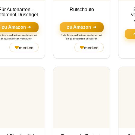
Für Autonarren –
Rutschauto
torenöl Duschgel
v
zu Amazon ➜
zu Amazon ➜
ls Amazon-Partner verdienen wir
* als Amazon-Partner verdienen wir
an qualifizierten Verkäufen
an qualifizierten Verkäufen
♥
♥
merken
merken