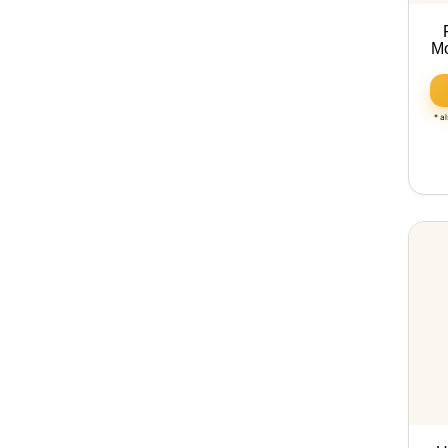
Mo
* a