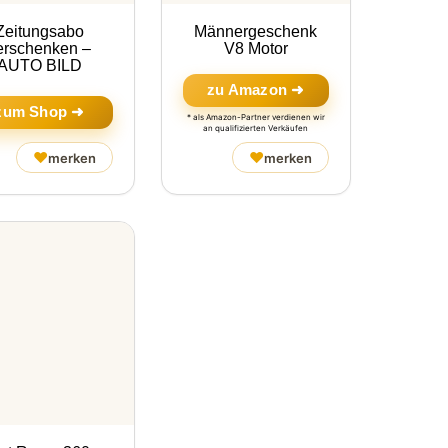
Zeitungsabo
Männergeschenk
erschenken –
V8 Motor
AUTO BILD
zu Amazon ➜
zum Shop ➜
* als Amazon-Partner verdienen wir
an qualifizierten Verkäufen
♥
♥
merken
merken