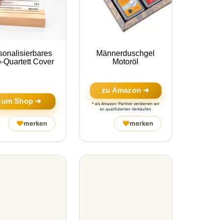
sonalisierbares
Männerduschgel
-Quartett Cover
Motoröl
zu Amazon ➜
zum Shop ➜
* als Amazon-Partner verdienen wir
an qualifizierten Verkäufen
♥
♥
merken
merken