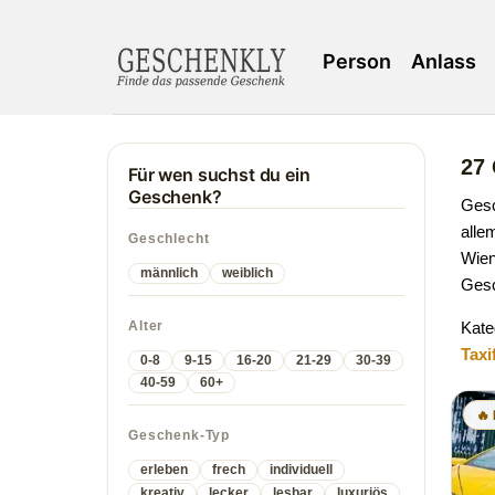
Person
Anlass
27 
Für wen suchst du ein
Geschenk?
Gesc
alle
Geschlecht
Wien
männlich
weiblich
Gesc
Alter
Kate
Taxi
0-8
9-15
16-20
21-29
30-39
40-59
60+
🔥
Geschenk-Typ
erleben
frech
individuell
kreativ
lecker
lesbar
luxuriös