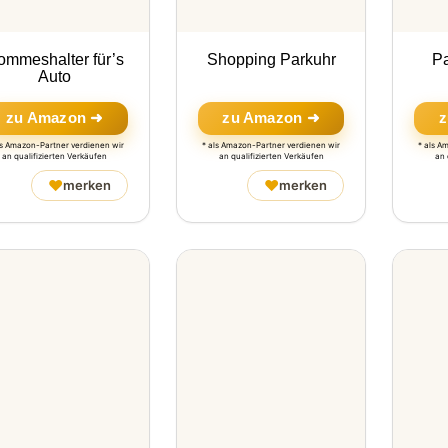
ommeshalter für’s
Shopping Parkuhr
Pa
Auto
zu Amazon ➜
zu Amazon ➜
z
ls Amazon-Partner verdienen wir
* als Amazon-Partner verdienen wir
* als A
an qualifizierten Verkäufen
an qualifizierten Verkäufen
an 
♥
♥
merken
merken