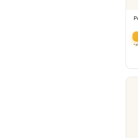
P
* a