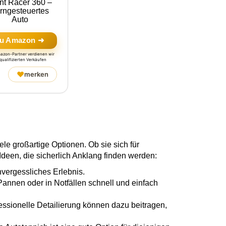
nt Racer 360 –
rngesteuertes
Auto
u Amazon ➜
mazon-Partner verdienen wir
qualifizierten Verkäufen
♥
merken
le großartige Optionen. Ob sie sich für
Ideen, die sicherlich Anklang finden werden:
nvergessliches Erlebnis.
 Pannen oder in Notfällen schnell und einfach
essionelle Detailierung können dazu beitragen,