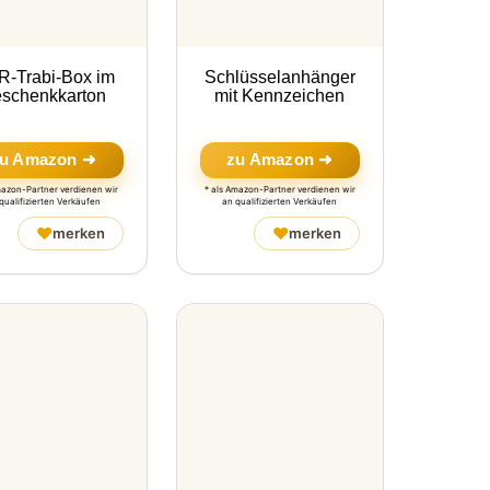
-Trabi-Box im
Schlüsselanhänger
schenkkarton
mit Kennzeichen
u Amazon ➜
zu Amazon ➜
mazon-Partner verdienen wir
* als Amazon-Partner verdienen wir
qualifizierten Verkäufen
an qualifizierten Verkäufen
♥
♥
merken
merken