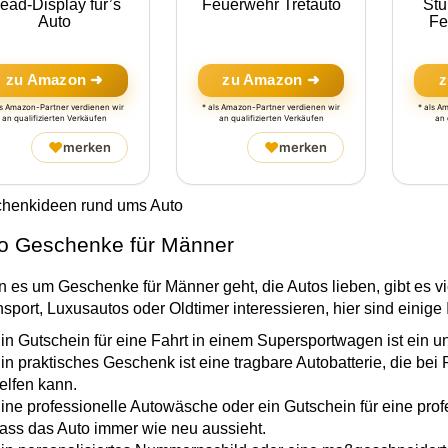
ead-Display für’s
Feuerwehr Tretauto
Stu
Auto
Fe
zu Amazon ➜
zu Amazon ➜
z
ls Amazon-Partner verdienen wir
* als Amazon-Partner verdienen wir
* als A
an qualifizierten Verkäufen
an qualifizierten Verkäufen
an 
♥
♥
merken
merken
henkideen rund ums Auto
o Geschenke für Männer
 es um Geschenke für Männer geht, die Autos lieben, gibt es vie
port, Luxusautos oder Oldtimer interessieren, hier sind einige 
in Gutschein für eine Fahrt in einem Supersportwagen ist ein u
in praktisches Geschenk ist eine tragbare Autobatterie, die bei
elfen kann.
ine professionelle Autowäsche oder ein Gutschein für eine prof
ass das Auto immer wie neu aussieht.