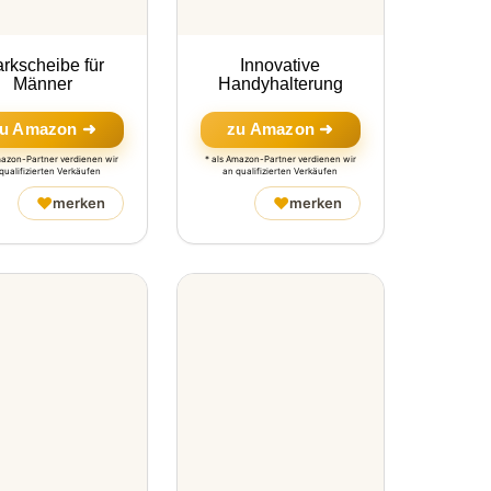
rkscheibe für
Innovative
Männer
Handyhalterung
u Amazon ➜
zu Amazon ➜
mazon-Partner verdienen wir
* als Amazon-Partner verdienen wir
qualifizierten Verkäufen
an qualifizierten Verkäufen
♥
♥
merken
merken