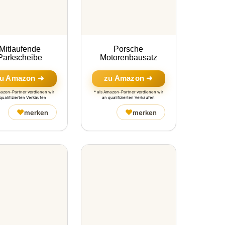
Mitlaufende
Porsche
Parkscheibe
Motorenbausatz
u Amazon ➜
zu Amazon ➜
mazon-Partner verdienen wir
* als Amazon-Partner verdienen wir
qualifizierten Verkäufen
an qualifizierten Verkäufen
♥
♥
merken
merken