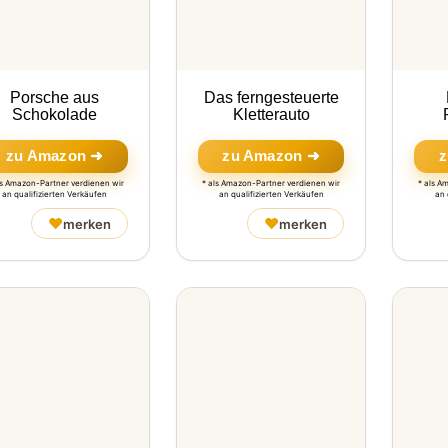
Porsche aus
Das ferngesteuerte
Schokolade
Kletterauto
zu Amazon ➜
zu Amazon ➜
z
ls Amazon-Partner verdienen wir
* als Amazon-Partner verdienen wir
* als A
an qualifizierten Verkäufen
an qualifizierten Verkäufen
an 
♥
♥
merken
merken