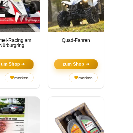
mel-Racing am
Quad-Fahren
Nürburgring
zum Shop ➜
zum Shop ➜
♥
♥
merken
merken