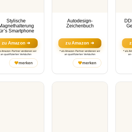
Stylische
Autodesign-
DDR
Magnethalterung
Zeichenbuch
Ge
für’s Smartphone
zu Amazon ➜
zu Amazon ➜
z
ls Amazon-Partner verdienen wir
* als Amazon-Partner verdienen wir
* als A
an qualifizierten Verkäufen
an qualifizierten Verkäufen
an 
♥
♥
merken
merken