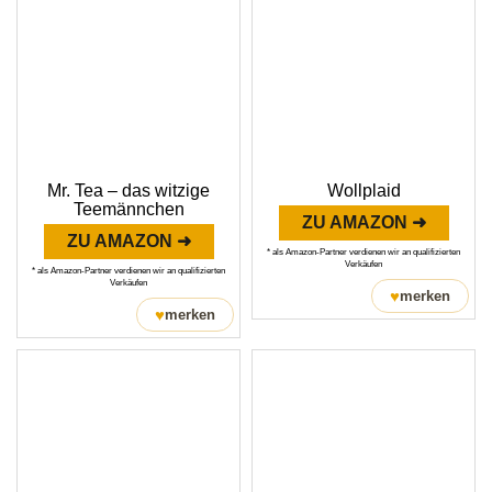
Mr. Tea – das witzige
Wollplaid
Teemännchen
ZU AMAZON ➜
ZU AMAZON ➜
* als Amazon-Partner verdienen wir an qualifizierten
Verkäufen
* als Amazon-Partner verdienen wir an qualifizierten
Verkäufen
♥
merken
♥
merken