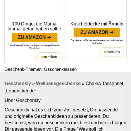
100 Dinge, die Mama
Kuscheldecke mit Ärmeln
einmal getan haben sollte
ZU AMAZON ➜
ZU AMAZON ➜
* als Amazon-Partner verdienen wir an qualifizierten
Verkäufen
* als Amazon-Partner verdienen wir an qualifizierten
Verkäufen
♥
merken
♥
merken
Geschenk-Themen:
Geschenktassen
Geschenkly
»
Wellnessgeschenke
»
Chakra Tassenset
„Lebensfreude“
Über Geschenkly
Geschenkly hat es sich zum Ziel gesetzt, Dir passende
und originelle Geschenkideen zu präsentieren. Du
bestimmst, wen du beschenken möchtest und wir schlagen
Dir passende Ideen vor. Die Frage "Was soll ich