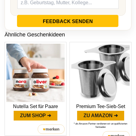
FEEDBACK SENDEN
Ähnliche Geschenkideen
Nutella Set für Paare
Premium Tee-Sieb-Set
ZUM SHOP ➜
ZU AMAZON ➜
* als Amazon-Partner verdienen wir an qualifizierten
Verkäufen
♥
merken
♥
merken