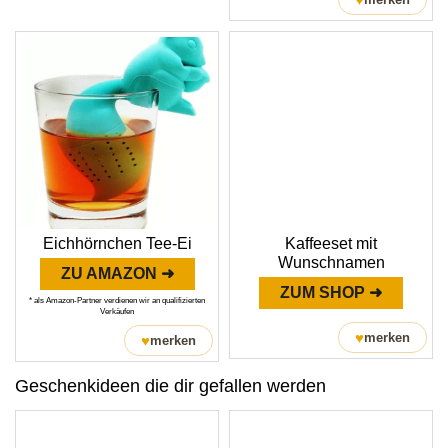
Eichhörnchen Tee-Ei
Kaffeeset mit
Wunschnamen
ZU AMAZON ➜
ZUM SHOP ➜
* als Amazon-Partner verdienen wir an qualifizierten
Verkäufen
♥
merken
♥
merken
Geschenkideen die dir gefallen werden