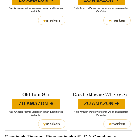
* als Amazon-Partner verdienen wir an qualifizierten
* als Amazon-Partner verdienen wir an qualifizierten
Verkäufen
Verkäufen
♥
♥
merken
merken
Old Tom Gin
Das Exklusive Whisky Set
ZU AMAZON ➜
ZU AMAZON ➜
* als Amazon-Partner verdienen wir an qualifizierten
* als Amazon-Partner verdienen wir an qualifizierten
Verkäufen
Verkäufen
♥
♥
merken
merken
Geschenk-Themen:
Biergeschenke 🍺
,
DIY Geschenke
,