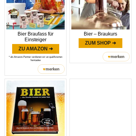
Bier Braufass für
Bier – Braukurs
Einsteiger
ZUM SHOP ➜
ZU AMAZON ➜
♥
merken
* als Amazon-Partner verdienen wir an qualifizierten
Verkäufen
♥
merken