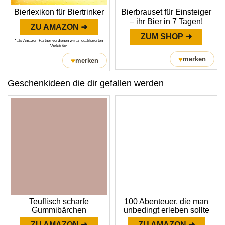
Bierlexikon für Biertrinker
Bierbrauset für Einsteiger
– ihr Bier in 7 Tagen!
ZU AMAZON ➜
ZUM SHOP ➜
* als Amazon-Partner verdienen wir an qualifizierten
Verkäufen
♥
merken
♥
merken
Geschenkideen die dir gefallen werden
Teuflisch scharfe
100 Abenteuer, die man
Gummibärchen
unbedingt erleben sollte
ZU AMAZON ➜
ZU AMAZON ➜