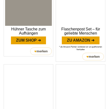
Hühner Tasche zum
Flaschenpost Set – für
Aufhängen
geliebte Menschen
ZUM SHOP ➜
ZU AMAZON ➜
* als Amazon-Partner verdienen wir an qualifizierten
Verkäufen
♥
merken
♥
merken