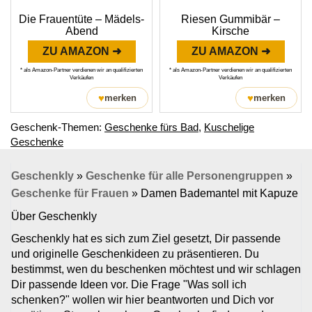
Die Frauentüte – Mädels-
Riesen Gummibär –
Abend
Kirsche
ZU AMAZON ➜
ZU AMAZON ➜
* als Amazon-Partner verdienen wir an qualifizierten
* als Amazon-Partner verdienen wir an qualifizierten
Verkäufen
Verkäufen
♥
♥
merken
merken
Geschenk-Themen:
Geschenke fürs Bad
,
Kuschelige
Geschenke
Geschenkly
»
Geschenke für alle Personengruppen
»
Geschenke für Frauen
»
Damen Bademantel mit Kapuze
Über Geschenkly
Geschenkly hat es sich zum Ziel gesetzt, Dir passende
und originelle Geschenkideen zu präsentieren. Du
bestimmst, wen du beschenken möchtest und wir schlagen
Dir passende Ideen vor. Die Frage "Was soll ich
schenken?" wollen wir hier beantworten und Dich vor