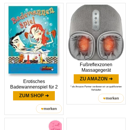
Fußreflexzonen
Massagegerät
ZU AMAZON ➜
Erotisches
Badewannenspiel für 2
* als Amazon-Partner verdienen wir an qualifizierten
Verkäufen
ZUM SHOP ➜
♥
merken
♥
merken