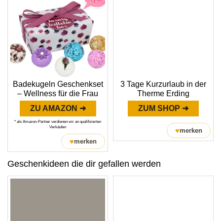
Badekugeln Geschenkset
3 Tage Kurzurlaub in der
– Wellness für die Frau
Therme Erding
ZU AMAZON ➜
ZUM SHOP ➜
* als Amazon-Partner verdienen wir an qualifizierten
Verkäufen
♥
merken
♥
merken
Geschenkideen die dir gefallen werden