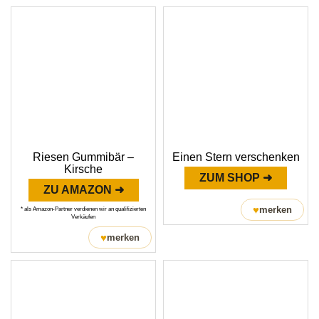
Riesen Gummibär –
Einen Stern verschenken
Kirsche
ZUM SHOP ➜
ZU AMAZON ➜
♥
merken
* als Amazon-Partner verdienen wir an qualifizierten
Verkäufen
♥
merken