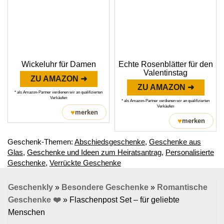
Wickeluhr für Damen
Echte Rosenblätter für den
Valentinstag
ZU AMAZON ➜
ZU AMAZON ➜
* als Amazon-Partner verdienen wir an qualifizierten
Verkäufen
* als Amazon-Partner verdienen wir an qualifizierten
Verkäufen
♥
merken
♥
merken
Geschenk-Themen:
Abschiedsgeschenke
,
Geschenke aus
Glas
,
Geschenke und Ideen zum Heiratsantrag
,
Personalisierte
Geschenke
,
Verrückte Geschenke
Geschenkly
»
Besondere Geschenke
»
Romantische
Geschenke ❤️
»
Flaschenpost Set – für geliebte
Menschen