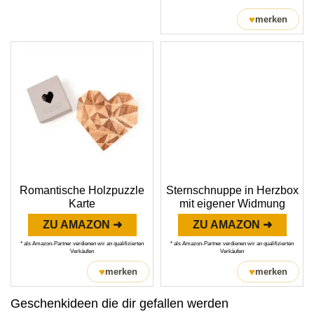
♥
merken
Romantische Holzpuzzle
Sternschnuppe in Herzbox
Karte
mit eigener Widmung
ZU AMAZON ➜
ZU AMAZON ➜
* als Amazon-Partner verdienen wir an qualifizierten
* als Amazon-Partner verdienen wir an qualifizierten
Verkäufen
Verkäufen
♥
♥
merken
merken
Geschenkideen die dir gefallen werden