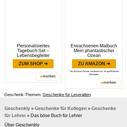
Personalisiertes
Erwachsenen-Malbuch
Tagebuch-Set –
Mein phantastischer
Lebensbegleiter
Ozean
ZUM SHOP ➜
ZU AMAZON ➜
* als Amazon-Partner verdienen wir an qualifizierten
Verkäufen
♥
merken
♥
merken
Geschenk-Themen:
Geschenke für Leseratten
Geschenkly
»
Geschenke für Kollegen
»
Geschenke
für Lehrer
»
Das böse Buch für Lehrer
Über Geschenkly