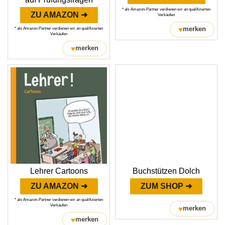
* als Amazon-Partner verdienen wir an qualifizierten
ZU AMAZON ➜
Verkäufen
♥
merken
* als Amazon-Partner verdienen wir an qualifizierten
Verkäufen
♥
merken
Lehrer Cartoons
Buchstützen Dolch
ZU AMAZON ➜
ZUM SHOP ➜
* als Amazon-Partner verdienen wir an qualifizierten
Verkäufen
♥
merken
♥
merken