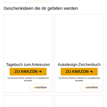
Geschenkideen die dir gefallen werden
Tagebuch zum Ankreuzen
Autodesign-Zeichenbuch
ZU AMAZON ➜
ZU AMAZON ➜
* als Amazon-Partner verdienen wir an qualifizierten
* als Amazon-Partner verdienen wir an qualifizierten
Verkäufen
Verkäufen
♥
♥
merken
merken