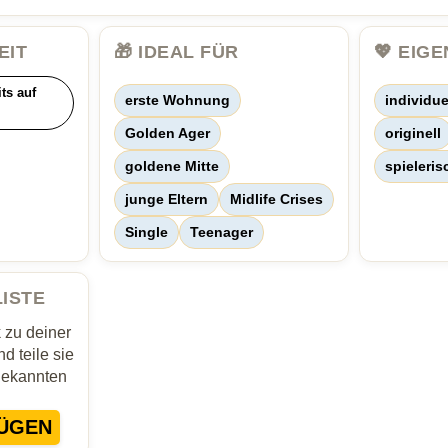
EIT
🎁 IDEAL FÜR
💖 EIG
its auf
erste Wohnung
individue
Golden Ager
originell
goldene Mitte
spieleris
junge Eltern
Midlife Crises
Single
Teenager
LISTE
zu deiner
d teile sie
Bekannten
ÜGEN