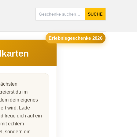
SUCHE
Erlebnisgeschenke 2026
lkarten
nächsten
reierst du im
 dem dein eigenes
iert wird. Lade
d freue dich auf ein
 mit echtem
el, sondern ein