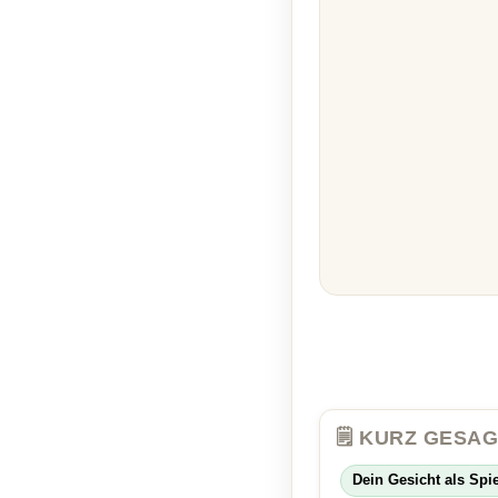
🗒️ KURZ GESA
Dein Gesicht als Spie