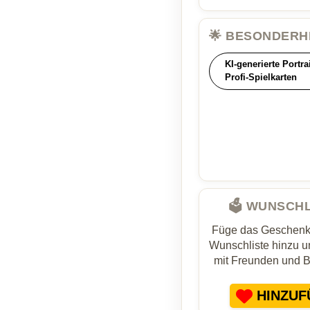
🌟 BESONDERH
KI-generierte Portra
Profi-Spielkarten
🗳️ WUNSCH
Füge das Geschenk 
Wunschliste hinzu un
mit Freunden und 
HINZUF