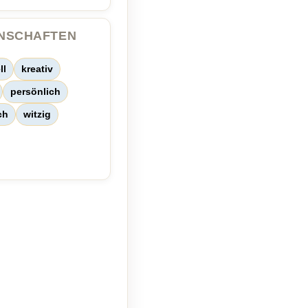
ENSCHAFTEN
ll
kreativ
persönlich
ch
witzig