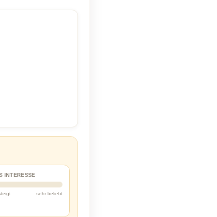
S INTERESSE
steigt
sehr beliebt