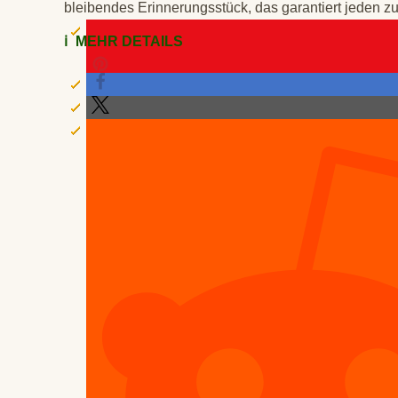
bleibendes Erinnerungsstück, das garantiert jeden z
ℹ️
MEHR DETAILS