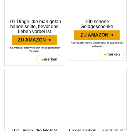
101 Dinge, die man getan
100 schöne
haben sollte, bevor das
Geldgeschenke
Leben vorbei ist
ZU AMAZON ➜
ZU AMAZON ➜
* als Amazon-Partner verdienen wir an qualifizierten
Verkäufen
* als Amazon-Partner verdienen wir an qualifizierten
Verkäufen
♥
merken
♥
merken
100 Dinge, die MANN
Luxuslexikon – Buch voller