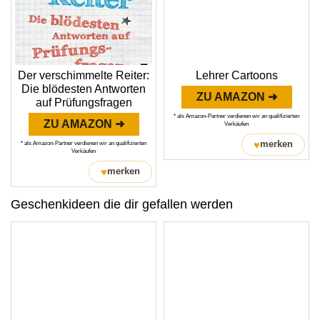
Der verschimmelte Reiter:
Lehrer Cartoons
Die blödesten Antworten
ZU AMAZON ➜
auf Prüfungsfragen
* als Amazon-Partner verdienen wir an qualifizierten
ZU AMAZON ➜
Verkäufen
♥
merken
* als Amazon-Partner verdienen wir an qualifizierten
Verkäufen
♥
merken
Geschenkideen die dir gefallen werden