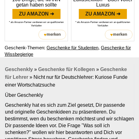
getan haben sollte
Luxus
ZU AMAZON ➜
ZU AMAZON ➜
* als Amazon-Partner verdienen wir an qualifizierten
* als Amazon-Partner verdienen wir an qualifizierten
Verkäufen
Verkäufen
♥
♥
merken
merken
Geschenk-Themen:
Geschenke für Studenten
,
Geschenke für
Wissbegierige
Geschenkly
»
Geschenke für Kollegen
»
Geschenke
für Lehrer
»
Nicht nur für Deutschlehrer: Kuriose Funde
einer Wortschatzsuche
Über Geschenkly
Geschenkly hat es sich zum Ziel gesetzt, Dir passende
und originelle Geschenkideen zu präsentieren. Du
bestimmst, wen du beschenken möchtest und wir schlagen
Dir passende Ideen vor. Die Frage "Was soll ich
schenken?" wollen wir hier beantworten und Dich vor