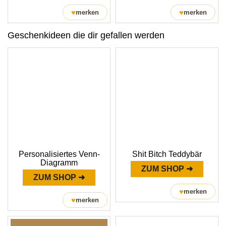
♥
♥
merken
merken
Geschenkideen die dir gefallen werden
Personalisiertes Venn-
Shit Bitch Teddybär
Diagramm
ZUM SHOP ➜
ZUM SHOP ➜
♥
merken
♥
merken