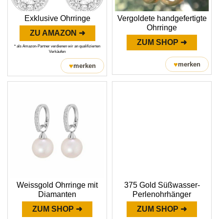
Exklusive Ohrringe
Vergoldete handgefertigte
Ohrringe
ZU AMAZON ➜
ZUM SHOP ➜
* als Amazon-Partner verdienen wir an qualifizierten
Verkäufen
♥
merken
♥
merken
Weissgold Ohrringe mit
375 Gold Süßwasser-
Diamanten
Perlenohrhänger
ZUM SHOP ➜
ZUM SHOP ➜