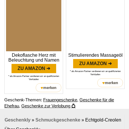
Dekoflasche Herz mit
Stimulierendes Massageöl
Beleuchtung und Namen
ZU AMAZON ➜
ZU AMAZON ➜
* als Amazon-Partner verdienen wir an qualifizierten
Verkäufen
* als Amazon-Partner verdienen wir an qualifizierten
Verkäufen
♥
merken
♥
merken
Geschenk-Themen:
Frauengeschenke
,
Geschenke für die
Ehefrau
,
Geschenke zur Verlobung 💍
Geschenkly
»
Schmuckgeschenke
»
Echtgold-Creolen