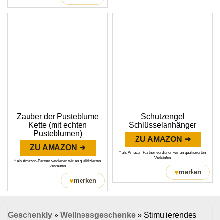
Zauber der Pusteblume
Schutzengel
Kette (mit echten
Schlüsselanhänger
Pusteblumen)
ZU AMAZON ➜
ZU AMAZON ➜
* als Amazon-Partner verdienen wir an qualifizierten
Verkäufen
* als Amazon-Partner verdienen wir an qualifizierten
Verkäufen
♥
merken
♥
merken
Geschenkly
»
Wellnessgeschenke
»
Stimulierendes