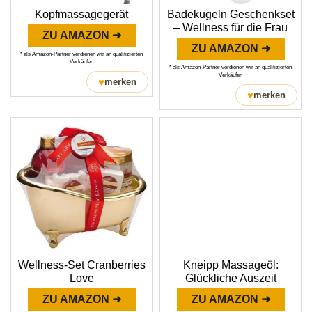
Kopfmassagegerät
Badekugeln Geschenkset
– Wellness für die Frau
ZU AMAZON ➜
ZU AMAZON ➜
* als Amazon-Partner verdienen wir an qualifizierten
Verkäufen
* als Amazon-Partner verdienen wir an qualifizierten
Verkäufen
♥
merken
♥
merken
Wellness-Set Cranberries
Kneipp Massageöl:
Love
Glückliche Auszeit
ZU AMAZON ➜
ZU AMAZON ➜