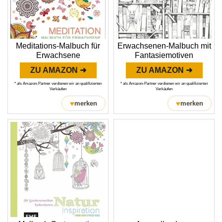
Meditations-Malbuch für
Erwachsenen-Malbuch mit
Erwachsene
Fantasiemotiven
ZU AMAZON ➜
ZU AMAZON ➜
* als Amazon-Partner verdienen wir an qualifizierten
* als Amazon-Partner verdienen wir an qualifizierten
Verkäufen
Verkäufen
♥
♥
merken
merken